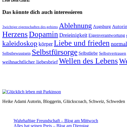
Lebe Dein Glück!
Das könnte dich auch interessieren
Ablehnung
Autori
Augsburg
3wichtige eigenschaften des gehirns
Herzens
Dopamin
Dreieinigkeit
Eigenverantwortung
Liebe und frieden
kaleidoskop
normal
körper
Selbstfürsorge
Selbstliebe
Selbstvertrauen
Selbstbewusstsein
Wellen des Lebens
We
weihnachtlicher liebesbrief
Heike Adami Autorin, Bloggerin, Glückscoach, Schweiz, Schweden
Wahrhaftige Freundschaft – Blog am Mittwoch
Alles hat seinen Preis – Blog am Dienstag