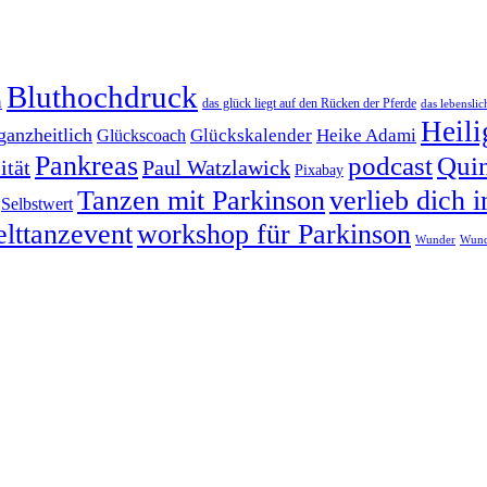
Bluthochdruck
n
das glück liegt auf den Rücken der Pferde
das lebenslich
Heili
ganzheitlich
Heike Adami
Glückskalender
Glückscoach
Pankreas
podcast
Quin
ität
Paul Watzlawick
Pixabay
Tanzen mit Parkinson
verlieb dich i
Selbstwert
lttanzevent
workshop für Parkinson
Wunder
Wund