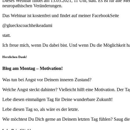
Dieses Webinar findet am 13.05.2021, 11 Uhr, statt. Es ist für alle
neuropathischen Veränderungen.
Das Webinar ist kostenfrei und findet auf meiner FacebookSeite
@glueckscoachheikeadami
statt.
Ich freue mich, wenn Du dabei bist. Und wenn Du die Möglichkeit has
Herzlichen Dank!
Blog am Montag – Motivation!
Was tun bei Angst vor Deinem inneren Zustand?
Welche Angst steckt dahinter? Vielleicht hilft eine Motivation. D
Lebe diesen einmaligen Tag für Deine wunderbare Zukunft!
Lebe diesen Tag so, als wäre es der letzte.
Wie möchtest Du Dich gerne an Deinem letzten Tag fühlen? Saug diese