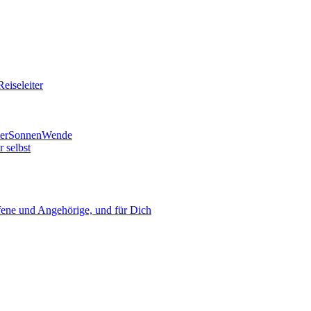
eiseleiter
mmerSonnenWende
 selbst
ne und Angehörige, und für Dich