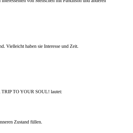
und interessenten von Menschen mit Parkinson und anderen
 Vielleicht haben sie Interesse und Zeit.
 on A TRIP TO YOUR SOUL! lautet:
nneren Zustand füllen.