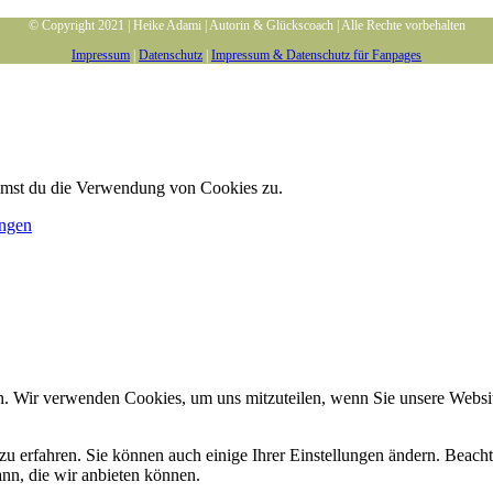
© Copyright 2021 | Heike Adami | Autorin & Glückscoach | Alle Rechte vorbehalten
Impressum
|
Datenschutz
|
Impressum & Datenschutz für Fanpages
immst du die Verwendung von Cookies zu.
ungen
n. Wir verwenden Cookies, um uns mitzuteilen, wenn Sie unsere Website
zu erfahren. Sie können auch einige Ihrer Einstellungen ändern. Beac
ann, die wir anbieten können.