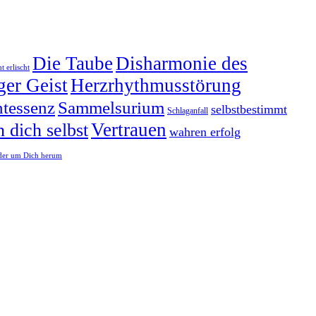
Die Taube
Disharmonie des
t erlischt
ger Geist
Herzrhythmusstörung
tessenz
Sammelsurium
selbstbestimmt
Schlaganfall
Vertrauen
n dich selbst
wahren erfolg
er um Dich herum