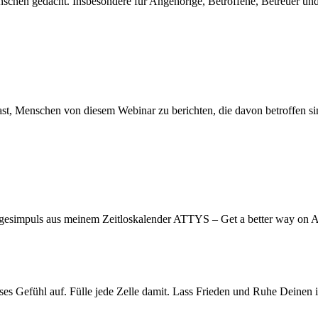
 Menschen gedacht. Insbesondere für Angehörige, Betroffene, Betreuer 
t, Menschen von diesem Webinar zu berichten, die davon betroffen sind.
er Tagesimpuls aus meinem Zeitloskalender ATTYS – Get a better way
s Gefühl auf. Fülle jede Zelle damit. Lass Frieden und Ruhe Deinen i