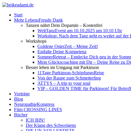
Start
Mehr LebensFreude Dank
Tanzen nährt Dein Dopamin – Kostenfrei
WeltTanzEvent am 10.10.2025 um 10:10 Uhr
Workshop: Nach dem Tanz geht es weiter auf der R
Workshops
Goldene OsterZeit – Meine Zeit!
Entfalte Deine Kompetenz
SommerRetreat – Entdecke Dich neu in der So
Mein Glückscoaching mit Dir – Deine Reise zu Dir
Besser leben im Umgang mit Parkinson
11Tage Parkinson-SchöpfungsReise
Von der Raupe zum Schmetterling
ATTYS – A trip to your soul
VIP – GOLDEN TIME für Parkinson! Für Betroffe
Vorträge
Blog
NeuropathieKongress
Film CROSSING LINES
Bücher
ICH BIN!
Der Klang des Schweigens
DIE UN-VOLLENDETE