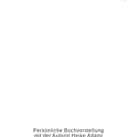
Buchhandlung "Wortwerke"
Persönliche Buchvorstellung
mit der Autorin Heike Adami