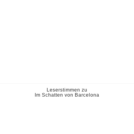
Leserstimmen zu
Im Schatten von Barcelona
antastische Vorbereitung für einen Urlaub in Ba
n dieser Stadt zu sein. Es hat mich wunderbar
Aufenthalt eingespielt. Vielen Dank!“