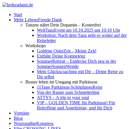
Start
Mehr LebensFreude Dank
Tanzen nährt Dein Dopamin – Kostenfrei
WeltTanzEvent am 10.10.2025 um 10:10 Uhr
Workshop: Nach dem Tanz geht es weiter auf der
Reiseleiter
Workshops
Goldene OsterZeit – Meine Zeit!
Entfalte Deine Kompetenz
SommerRetreat – Entdecke Dich neu in der
SommerSonnenWende
Mein Glückscoaching mit Dir – Deine Reise zu
Dir selbst
Besser leben im Umgang mit Parkinson
11Tage Parkinson-SchöpfungsReise
Von der Raupe zum Schmetterling
ATTYS – A trip to your soul
VIP – GOLDEN TIME für Parkinson! Für
Betroffene und Angehörige, und für Dich
Vorträge
Blog
NeuropathieKongress
Film CROSSING LINES