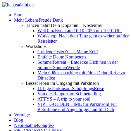
Start
Mehr LebensFreude Dank
Tanzen nährt Dein Dopamin – Kostenfrei
WeltTanzEvent am 10.10.2025 um 10:10 Uhr
Workshop: Nach dem Tanz geht es weiter auf der
Reiseleiter
Workshops
Goldene OsterZeit – Meine Zeit!
Entfalte Deine Kompetenz
SommerRetreat – Entdecke Dich neu in der
SommerSonnenWende
Mein Glückscoaching mit Dir – Deine Reise zu
Dir selbst
Besser leben im Umgang mit Parkinson
11Tage Parkinson-SchöpfungsReise
Von der Raupe zum Schmetterling
ATTYS – A trip to your soul
VIP – GOLDEN TIME für Parkinson! Für
Betroffene und Angehörige, und für Dich
Vorträge
Blog
NeuropathieKongress
Film CROSSING LINES