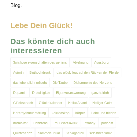
Blog.
Lebe Dein Glück!
Das könnte dich auch
interessieren
3wichtige eigenschaften des gehirns
Ablehnung
Augsburg
Autorin
Bluthochdruck
das glück liegt auf den Rücken der Pferde
das lebenslicht erlischt
Die Taube
Disharmonie des Herzens
Dopamin
Dreieinigkeit
Eigenverantwortung
ganzheitlich
Glückscoach
Glückskalender
Heike Adami
Heiliger Geist
Herzrhythmusstörung
kaleidoskop
körper
Liebe und frieden
normalität
Pankreas
Paul Watzlawick
Pixabay
podcast
Quintessenz
Sammelsurium
Schlaganfall
selbstbestimmt