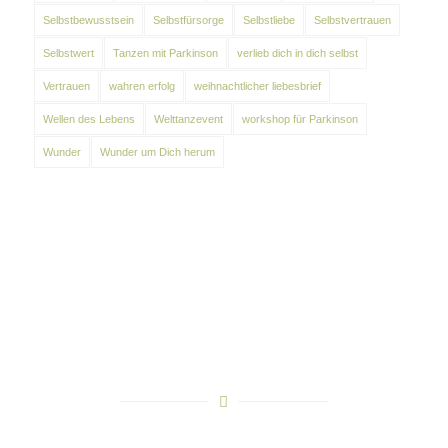
Selbstbewusstsein
Selbstfürsorge
Selbstliebe
Selbstvertrauen
Selbstwert
Tanzen mit Parkinson
verlieb dich in dich selbst
Vertrauen
wahren erfolg
weihnachtlicher liebesbrief
Wellen des Lebens
Welttanzevent
workshop für Parkinson
Wunder
Wunder um Dich herum