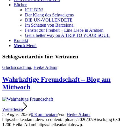
Bücher
ICH BIN!
Der Klang des Schweigens
DIE UN-VOLLENDETE
Im Schatten von Barcelona
Fenster zur Freiheit – Eine Liebe in Arabien
Get a better way on A TRIP TO YOUR SOUL
Kontakt
Menü
Menü
Schlagwortarchiv für:
Vertrauen
Glückscoaching
,
Heike Adami
Wahrhaftige Freundschaft – Blog am
Mittwoch
Weiterlesen
5. August 2026
/
0 Kommentare
/
von
Heike Adami
https://heikeadami.de/wp-content/uploads/2026/07/Hirsch.jpg
630
1200
Heike Adami
https://heikeadami.de/wp-