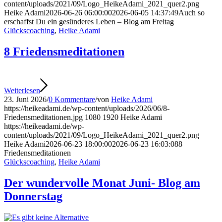
content/uploads/2021/09/Logo_HeikeAdami_2021_quer2.png
Heike Adami
2026-06-26 06:00:00
2026-06-05 14:37:49
Auch so
erschaffst Du ein gesünderes Leben – Blog am Freitag
Glückscoaching
,
Heike Adami
8 Friedensmeditationen
Weiterlesen
23. Juni 2026
/
0 Kommentare
/
von
Heike Adami
https://heikeadami.de/wp-content/uploads/2026/06/8-
Friedensmeditationen.jpg
1080
1920
Heike Adami
https://heikeadami.de/wp-
content/uploads/2021/09/Logo_HeikeAdami_2021_quer2.png
Heike Adami
2026-06-23 18:00:00
2026-06-23 16:03:08
8
Friedensmeditationen
Glückscoaching
,
Heike Adami
Der wundervolle Monat Juni- Blog am
Donnerstag