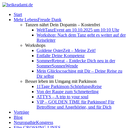
Start
Mehr LebensFreude Dank
Tanzen nährt Dein Dopamin – Kostenfrei
WeltTanzEvent am 10.10.2025 um 10:10 Uhr
Workshop: Nach dem Tanz geht es weiter auf der
Reiseleiter
Workshops
Goldene OsterZeit – Meine Zeit!
Entfalte Deine Kompetenz
SommerRetreat – Entdecke Dich neu in der
SommerSonnenWende
Mein Glückscoaching mit Dir – Deine Reise zu
Dir selbst
Besser leben im Umgang mit Parkinson
11Tage Parkinson-SchöpfungsReise
Von der Raupe zum Schmetterling
ATTYS – A trip to your soul
VIP – GOLDEN TIME für Parkinson! Für
Betroffene und Angehörige, und für Dich
Vorträge
Blog
NeuropathieKongress
Film CROSSING LINES