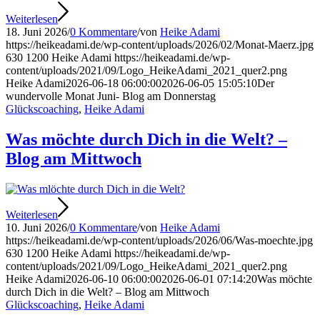
Weiterlesen
18. Juni 2026
/
0 Kommentare
/
von
Heike Adami
https://heikeadami.de/wp-content/uploads/2026/02/Monat-Maerz.jpg
630
1200
Heike Adami
https://heikeadami.de/wp-
content/uploads/2021/09/Logo_HeikeAdami_2021_quer2.png
Heike Adami
2026-06-18 06:00:00
2026-06-05 15:05:10
Der
wundervolle Monat Juni- Blog am Donnerstag
Glückscoaching
,
Heike Adami
Was möchte durch Dich in die Welt? –
Blog am Mittwoch
Weiterlesen
10. Juni 2026
/
0 Kommentare
/
von
Heike Adami
https://heikeadami.de/wp-content/uploads/2026/06/Was-moechte.jpg
630
1200
Heike Adami
https://heikeadami.de/wp-
content/uploads/2021/09/Logo_HeikeAdami_2021_quer2.png
Heike Adami
2026-06-10 06:00:00
2026-06-01 07:14:20
Was möchte
durch Dich in die Welt? – Blog am Mittwoch
Glückscoaching
,
Heike Adami