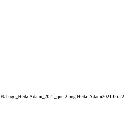
21/09/Logo_HeikeAdami_2021_quer2.png
Heike Adami
2021-06-22