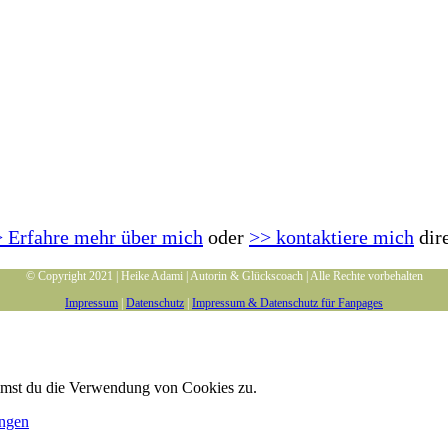
 Erfahre mehr über mich
oder
>> kontaktiere mich
dir
© Copyright 2021 | Heike Adami | Autorin & Glückscoach | Alle Rechte vorbehalten
Impressum
|
Datenschutz
|
Impressum & Datenschutz für Fanpages
immst du die Verwendung von Cookies zu.
ungen