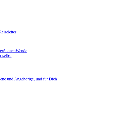
eiseleiter
mmerSonnenWende
 selbst
ne und Angehörige, und für Dich