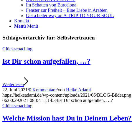
Im Schatten von Barcelona
Fenster zur Freiheit – Eine Liebe in Arabien
Get a better way on A TRIP TO YOUR SOUL
Kontakt
Menü
Menü
Schlagwortarchiv für:
Selbstvertrauen
Glückscoaching
Ist Dir schon aufgefallen, …?
Weiterlesen
22. Juni 2021
/
0 Kommentare
/
von
Heike Adami
https://heikeadami.de/wp-content/uploads/2021/06/BLOG-Bilder.png
06:00:29
2021-08-04 11:14:34
Ist Dir schon aufgefallen, …?
Glückscoaching
Welche Mission hast Du in Deinem Leben?