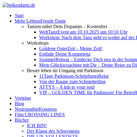
Start
Mehr LebensFreude Dank
Tanzen nährt Dein Dopamin – Kostenfrei
WeltTanzEvent am 10.10.2025 um 10:10 Uhr
Workshop: Nach dem Tanz geht es weiter auf der R
Workshops
Goldene OsterZeit – Meine Zeit!
Entfalte Deine Kompetenz
SommerRetreat – Entdecke Dich neu in der So
Mein Glückscoaching mit Dir – Deine Reise zu Dir
Besser leben im Umgang mit Parkinson
11Tage Parkinson-SchöpfungsReise
Von der Raupe zum Schmetterling
ATTYS – A trip to your soul
VIP – GOLDEN TIME für Parkinson! Für Betroffe
Vorträge
Blog
NeuropathieKongress
Film CROSSING LINES
Bücher
ICH BIN!
Der Klang des Schweigens
DIE UN-VOLLENDETE