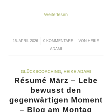
Weiterlesen
/
/
15. APRIL 2026
0 KOMMENTARE
VON
HEIKE
ADAMI
GLÜCKSCOACHING
,
HEIKE ADAMI
Résumé März – Lebe
bewusst den
gegenwärtigen Moment
– Blog am Montag