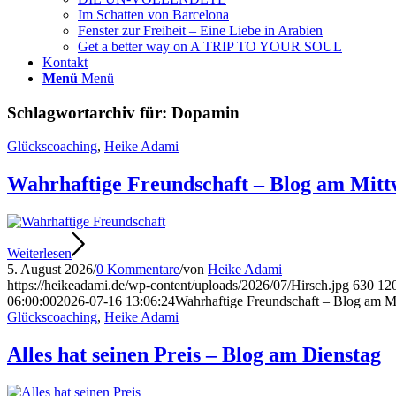
Im Schatten von Barcelona
Fenster zur Freiheit – Eine Liebe in Arabien
Get a better way on A TRIP TO YOUR SOUL
Kontakt
Menü
Menü
Schlagwortarchiv für:
Dopamin
Glückscoaching
,
Heike Adami
Wahrhaftige Freundschaft – Blog am Mit
Weiterlesen
5. August 2026
/
0 Kommentare
/
von
Heike Adami
https://heikeadami.de/wp-content/uploads/2026/07/Hirsch.jpg
630
12
06:00:00
2026-07-16 13:06:24
Wahrhaftige Freundschaft – Blog am M
Glückscoaching
,
Heike Adami
Alles hat seinen Preis – Blog am Dienstag