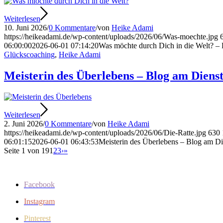
Weiterlesen
10. Juni 2026
/
0 Kommentare
/
von
Heike Adami
https://heikeadami.de/wp-content/uploads/2026/06/Was-moechte.jpg
06:00:00
2026-06-01 07:14:20
Was möchte durch Dich in die Welt? –
Glückscoaching
,
Heike Adami
Meisterin des Überlebens – Blog am Diens
Weiterlesen
2. Juni 2026
/
0 Kommentare
/
von
Heike Adami
https://heikeadami.de/wp-content/uploads/2026/06/Die-Ratte.jpg
630
06:01:15
2026-06-01 06:43:53
Meisterin des Überlebens – Blog am Di
Seite 1 von 19
1
2
3
›
»
Facebook
Instagram
Pinterest