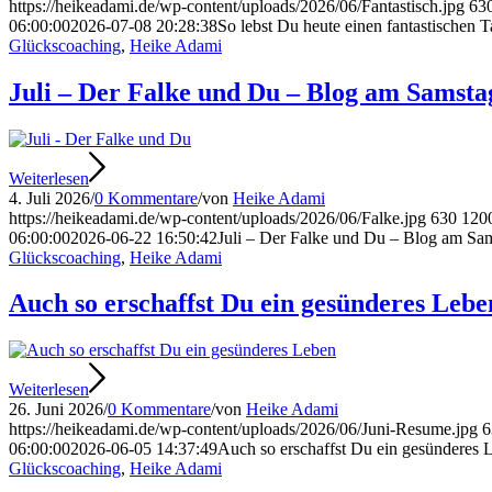
https://heikeadami.de/wp-content/uploads/2026/06/Fantastisch.jpg
63
06:00:00
2026-07-08 20:28:38
So lebst Du heute einen fantastischen
Glückscoaching
,
Heike Adami
Juli – Der Falke und Du – Blog am Samsta
Weiterlesen
4. Juli 2026
/
0 Kommentare
/
von
Heike Adami
https://heikeadami.de/wp-content/uploads/2026/06/Falke.jpg
630
120
06:00:00
2026-06-22 16:50:42
Juli – Der Falke und Du – Blog am Sa
Glückscoaching
,
Heike Adami
Auch so erschaffst Du ein gesünderes Lebe
Weiterlesen
26. Juni 2026
/
0 Kommentare
/
von
Heike Adami
https://heikeadami.de/wp-content/uploads/2026/06/Juni-Resume.jpg
6
06:00:00
2026-06-05 14:37:49
Auch so erschaffst Du ein gesünderes 
Glückscoaching
,
Heike Adami