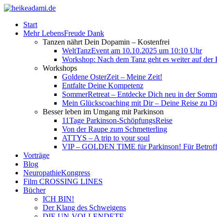
Start
Mehr LebensFreude Dank
Tanzen nährt Dein Dopamin – Kostenfrei
WeltTanzEvent am 10.10.2025 um 10:10 Uhr
Workshop: Nach dem Tanz geht es weiter auf der R
Workshops
Goldene OsterZeit – Meine Zeit!
Entfalte Deine Kompetenz
SommerRetreat – Entdecke Dich neu in der So
Mein Glückscoaching mit Dir – Deine Reise zu Dir
Besser leben im Umgang mit Parkinson
11Tage Parkinson-SchöpfungsReise
Von der Raupe zum Schmetterling
ATTYS – A trip to your soul
VIP – GOLDEN TIME für Parkinson! Für Betroffe
Vorträge
Blog
NeuropathieKongress
Film CROSSING LINES
Bücher
ICH BIN!
Der Klang des Schweigens
DIE UN-VOLLENDETE