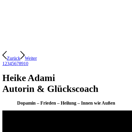
Zurück
Weiter
1
2
3
4
5
6
7
8
9
10
Heike Adami
Autorin
&
Glückscoach
Dopamin – Frieden – Heilung – Innen wie Außen