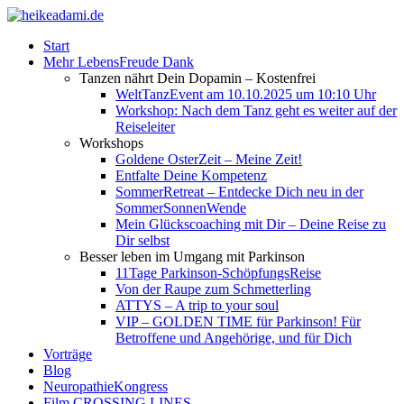
Start
Mehr LebensFreude Dank
Tanzen nährt Dein Dopamin – Kostenfrei
WeltTanzEvent am 10.10.2025 um 10:10 Uhr
Workshop: Nach dem Tanz geht es weiter auf der
Reiseleiter
Workshops
Goldene OsterZeit – Meine Zeit!
Entfalte Deine Kompetenz
SommerRetreat – Entdecke Dich neu in der
SommerSonnenWende
Mein Glückscoaching mit Dir – Deine Reise zu
Dir selbst
Besser leben im Umgang mit Parkinson
11Tage Parkinson-SchöpfungsReise
Von der Raupe zum Schmetterling
ATTYS – A trip to your soul
VIP – GOLDEN TIME für Parkinson! Für
Betroffene und Angehörige, und für Dich
Vorträge
Blog
NeuropathieKongress
Film CROSSING LINES