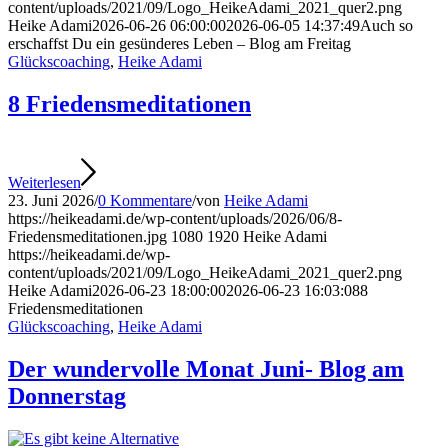
content/uploads/2021/09/Logo_HeikeAdami_2021_quer2.png
Heike Adami
2026-06-26 06:00:00
2026-06-05 14:37:49
Auch so
erschaffst Du ein gesünderes Leben – Blog am Freitag
Glückscoaching
,
Heike Adami
8 Friedensmeditationen
Weiterlesen
23. Juni 2026
/
0 Kommentare
/
von
Heike Adami
https://heikeadami.de/wp-content/uploads/2026/06/8-
Friedensmeditationen.jpg
1080
1920
Heike Adami
https://heikeadami.de/wp-
content/uploads/2021/09/Logo_HeikeAdami_2021_quer2.png
Heike Adami
2026-06-23 18:00:00
2026-06-23 16:03:08
8
Friedensmeditationen
Glückscoaching
,
Heike Adami
Der wundervolle Monat Juni- Blog am
Donnerstag