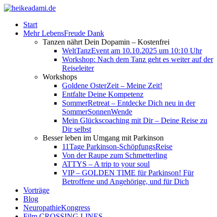
Start
Mehr LebensFreude Dank
Tanzen nährt Dein Dopamin – Kostenfrei
WeltTanzEvent am 10.10.2025 um 10:10 Uhr
Workshop: Nach dem Tanz geht es weiter auf der
Reiseleiter
Workshops
Goldene OsterZeit – Meine Zeit!
Entfalte Deine Kompetenz
SommerRetreat – Entdecke Dich neu in der
SommerSonnenWende
Mein Glückscoaching mit Dir – Deine Reise zu
Dir selbst
Besser leben im Umgang mit Parkinson
11Tage Parkinson-SchöpfungsReise
Von der Raupe zum Schmetterling
ATTYS – A trip to your soul
VIP – GOLDEN TIME für Parkinson! Für
Betroffene und Angehörige, und für Dich
Vorträge
Blog
NeuropathieKongress
Film CROSSING LINES