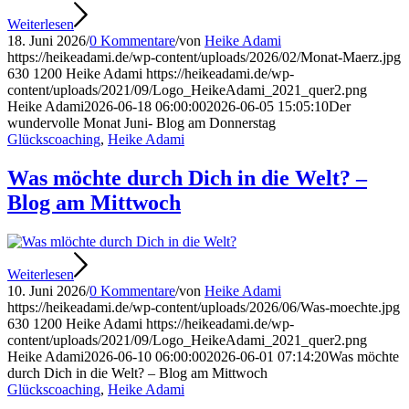
Weiterlesen
18. Juni 2026
/
0 Kommentare
/
von
Heike Adami
https://heikeadami.de/wp-content/uploads/2026/02/Monat-Maerz.jpg
630
1200
Heike Adami
https://heikeadami.de/wp-
content/uploads/2021/09/Logo_HeikeAdami_2021_quer2.png
Heike Adami
2026-06-18 06:00:00
2026-06-05 15:05:10
Der
wundervolle Monat Juni- Blog am Donnerstag
Glückscoaching
,
Heike Adami
Was möchte durch Dich in die Welt? –
Blog am Mittwoch
Weiterlesen
10. Juni 2026
/
0 Kommentare
/
von
Heike Adami
https://heikeadami.de/wp-content/uploads/2026/06/Was-moechte.jpg
630
1200
Heike Adami
https://heikeadami.de/wp-
content/uploads/2021/09/Logo_HeikeAdami_2021_quer2.png
Heike Adami
2026-06-10 06:00:00
2026-06-01 07:14:20
Was möchte
durch Dich in die Welt? – Blog am Mittwoch
Glückscoaching
,
Heike Adami