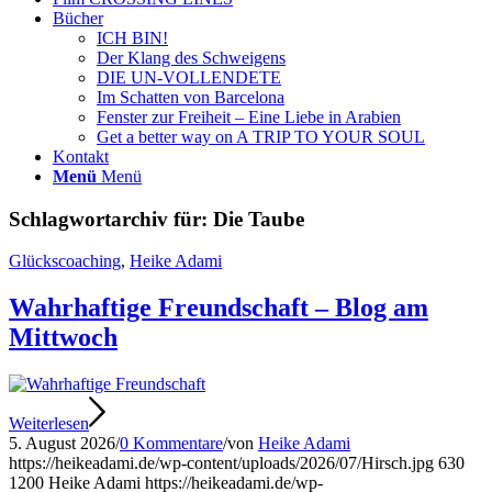
Bücher
ICH BIN!
Der Klang des Schweigens
DIE UN-VOLLENDETE
Im Schatten von Barcelona
Fenster zur Freiheit – Eine Liebe in Arabien
Get a better way on A TRIP TO YOUR SOUL
Kontakt
Menü
Menü
Schlagwortarchiv für:
Die Taube
Glückscoaching
,
Heike Adami
Wahrhaftige Freundschaft – Blog am
Mittwoch
Weiterlesen
5. August 2026
/
0 Kommentare
/
von
Heike Adami
https://heikeadami.de/wp-content/uploads/2026/07/Hirsch.jpg
630
1200
Heike Adami
https://heikeadami.de/wp-