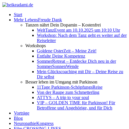
Start
Mehr LebensFreude Dank
Tanzen nährt Dein Dopamin – Kostenfrei
WeltTanzEvent am 10.10.2025 um 10:10 Uhr
Workshop: Nach dem Tanz geht es weiter auf der
Reiseleiter
Workshops
Goldene OsterZeit – Meine Zeit!
Entfalte Deine Kompetenz
SommerRetreat – Entdecke Dich neu in der
SommerSonnenWende
Mein Glückscoaching mit Dir – Deine Reise zu
Dir selbst
Besser leben im Umgang mit Parkinson
11Tage Parkinson-SchöpfungsReise
Von der Raupe zum Schmetterling
ATTYS – A trip to your soul
VIP – GOLDEN TIME für Parkinson! Für
Betroffene und Angehörige, und für Dich
Vorträge
Blog
NeuropathieKongress
Film CROSSING LINES