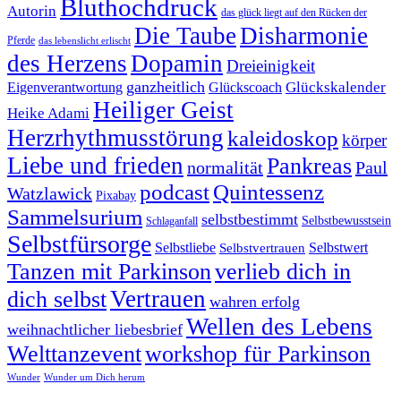
Bluthochdruck
Autorin
das glück liegt auf den Rücken der
Die Taube
Disharmonie
Pferde
das lebenslicht erlischt
des Herzens
Dopamin
Dreieinigkeit
ganzheitlich
Glückskalender
Eigenverantwortung
Glückscoach
Heiliger Geist
Heike Adami
Herzrhythmusstörung
kaleidoskop
körper
Liebe und frieden
Pankreas
normalität
Paul
podcast
Quintessenz
Watzlawick
Pixabay
Sammelsurium
selbstbestimmt
Selbstbewusstsein
Schlaganfall
Selbstfürsorge
Selbstliebe
Selbstvertrauen
Selbstwert
Tanzen mit Parkinson
verlieb dich in
Vertrauen
dich selbst
wahren erfolg
Wellen des Lebens
weihnachtlicher liebesbrief
Welttanzevent
workshop für Parkinson
Wunder
Wunder um Dich herum