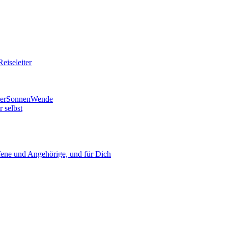
eiseleiter
mmerSonnenWende
 selbst
ne und Angehörige, und für Dich