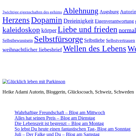
Ablehnung
Autori
Augsburg
3wichtige eigenschaften des gehirns
Herzens
Dopamin
Dreieinigkeit
Eigenverantwortung
Liebe und frieden
kaleidoskop
normal
körper
Selbstfürsorge
Selbstliebe
Selbstvertrauen
Selbstbewusstsein
Wellen des Lebens
We
weihnachtlicher liebesbrief
Heike Adami Autorin, Bloggerin, Glückscoach, Schweiz, Schweden
Wahrhaftige Freundschaft – Blog am Mittwoch
Alles hat seinen Preis – Blog am Dienstag
Die Lebenszeit ist begrenzt – Blog am Montag
So lebst Du heute einen fantastischen Tag- Blog am Sonntag
Juli – Der Falke und Du – Blog am Samstag