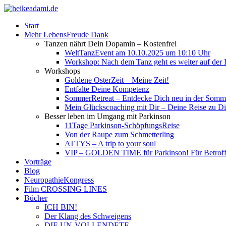
Start
Mehr LebensFreude Dank
Tanzen nährt Dein Dopamin – Kostenfrei
WeltTanzEvent am 10.10.2025 um 10:10 Uhr
Workshop: Nach dem Tanz geht es weiter auf der R
Workshops
Goldene OsterZeit – Meine Zeit!
Entfalte Deine Kompetenz
SommerRetreat – Entdecke Dich neu in der So
Mein Glückscoaching mit Dir – Deine Reise zu Dir
Besser leben im Umgang mit Parkinson
11Tage Parkinson-SchöpfungsReise
Von der Raupe zum Schmetterling
ATTYS – A trip to your soul
VIP – GOLDEN TIME für Parkinson! Für Betroffe
Vorträge
Blog
NeuropathieKongress
Film CROSSING LINES
Bücher
ICH BIN!
Der Klang des Schweigens
DIE UN-VOLLENDETE