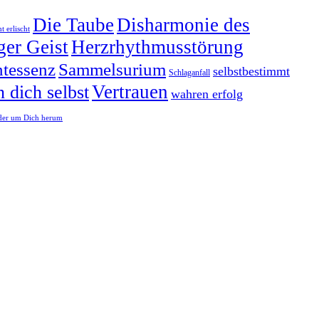
Die Taube
Disharmonie des
t erlischt
ger Geist
Herzrhythmusstörung
tessenz
Sammelsurium
selbstbestimmt
Schlaganfall
Vertrauen
n dich selbst
wahren erfolg
er um Dich herum