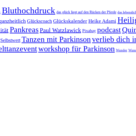
Bluthochdruck
n
das glück liegt auf den Rücken der Pferde
das lebenslich
Heili
ganzheitlich
Heike Adami
Glückskalender
Glückscoach
Pankreas
podcast
Quin
ität
Paul Watzlawick
Pixabay
Tanzen mit Parkinson
verlieb dich i
Selbstwert
lttanzevent
workshop für Parkinson
Wunder
Wund