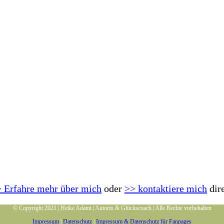
 Erfahre mehr über mich
oder
>> kontaktiere mich
dir
© Copyright 2021 | Heike Adami | Autorin & Glückscoach | Alle Rechte vorbehalten
Impressum
|
Datenschutz
|
Impressum & Datenschutz für Fanpages