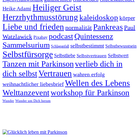
Heiliger Geist
Heike Adami
Herzrhythmusstörung
kaleidoskop
körper
Liebe und frieden
Pankreas
normalität
Paul
podcast
Quintessenz
Watzlawick
Pixabay
Sammelsurium
selbstbestimmt
Selbstbewusstsein
Schlaganfall
Selbstfürsorge
Selbstliebe
Selbstvertrauen
Selbstwert
Tanzen mit Parkinson
verlieb dich in
Vertrauen
dich selbst
wahren erfolg
Wellen des Lebens
weihnachtlicher liebesbrief
Welttanzevent
workshop für Parkinson
Wunder
Wunder um Dich herum