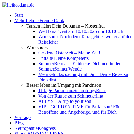
Start
Mehr LebensFreude Dank
Tanzen nährt Dein Dopamin – Kostenfrei
WeltTanzEvent am 10.10.2025 um 10:10 Uhr
Workshop: Nach dem Tanz geht es weiter auf der
Reiseleiter
Workshops
Goldene OsterZeit – Meine Zeit!
Entfalte Deine Kompetenz
SommerRetreat – Entdecke Dich neu in der
SommerSonnenWende
Mein Glückscoaching mit Dir – Deine Reise zu
Dir selbst
Besser leben im Umgang mit Parkinson
11Tage Parkinson-SchöpfungsReise
Von der Raupe zum Schmetterling
ATTYS – A trip to your soul
VIP – GOLDEN TIME für Parkinson! Für
Betroffene und Angehörige, und für Dich
Vorträge
Blog
NeuropathieKongress
Film CROSSING LINES