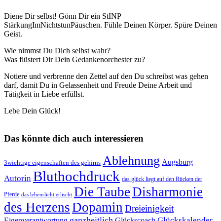
Diene Dir selbst! Gönn Dir ein StINP –
StärkungImNichtstunPäuschen. Fühle Deinen Körper. Spüre Deinen
Geist.
Wie nimmst Du Dich selbst wahr?
Was flüstert Dir Dein Gedankenorchester zu?
Notiere und verbrenne den Zettel auf den Du schreibst was gehen
darf, damit Du in Gelassenheit und Freude Deine Arbeit und
Tätigkeit in Liebe erfüllst.
Lebe Dein Glück!
Das könnte dich auch interessieren
Ablehnung
Augsburg
3wichtige eigenschaften des gehirns
Bluthochdruck
Autorin
das glück liegt auf den Rücken der
Die Taube
Disharmonie
Pferde
das lebenslicht erlischt
des Herzens
Dopamin
Dreieinigkeit
ganzheitlich
Glückskalender
Eigenverantwortung
Glückscoach