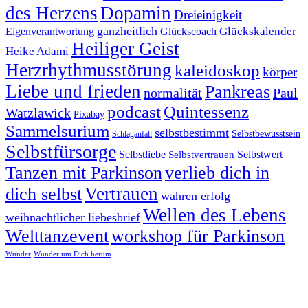
des Herzens
Dopamin
Dreieinigkeit
ganzheitlich
Glückskalender
Eigenverantwortung
Glückscoach
Heiliger Geist
Heike Adami
Herzrhythmusstörung
kaleidoskop
körper
Liebe und frieden
Pankreas
normalität
Paul
podcast
Quintessenz
Watzlawick
Pixabay
Sammelsurium
selbstbestimmt
Selbstbewusstsein
Schlaganfall
Selbstfürsorge
Selbstliebe
Selbstvertrauen
Selbstwert
Tanzen mit Parkinson
verlieb dich in
Vertrauen
dich selbst
wahren erfolg
Wellen des Lebens
weihnachtlicher liebesbrief
Welttanzevent
workshop für Parkinson
Wunder
Wunder um Dich herum