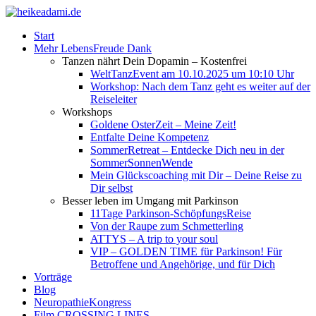
Start
Mehr LebensFreude Dank
Tanzen nährt Dein Dopamin – Kostenfrei
WeltTanzEvent am 10.10.2025 um 10:10 Uhr
Workshop: Nach dem Tanz geht es weiter auf der
Reiseleiter
Workshops
Goldene OsterZeit – Meine Zeit!
Entfalte Deine Kompetenz
SommerRetreat – Entdecke Dich neu in der
SommerSonnenWende
Mein Glückscoaching mit Dir – Deine Reise zu
Dir selbst
Besser leben im Umgang mit Parkinson
11Tage Parkinson-SchöpfungsReise
Von der Raupe zum Schmetterling
ATTYS – A trip to your soul
VIP – GOLDEN TIME für Parkinson! Für
Betroffene und Angehörige, und für Dich
Vorträge
Blog
NeuropathieKongress
Film CROSSING LINES