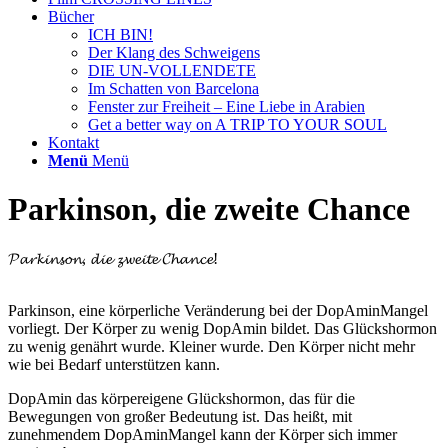
Bücher
ICH BIN!
Der Klang des Schweigens
DIE UN-VOLLENDETE
Im Schatten von Barcelona
Fenster zur Freiheit – Eine Liebe in Arabien
Get a better way on A TRIP TO YOUR SOUL
Kontakt
Menü
Menü
Parkinson, die zweite Chance
𝓟𝓪𝓻𝓴𝓲𝓷𝓼𝓸𝓷, 𝓭𝓲𝓮 𝔃𝔀𝓮𝓲𝓽𝓮 𝓒𝓱𝓪𝓷𝓬𝓮!
Parkinson, eine körperliche Veränderung bei der DopAminMangel
vorliegt. Der Körper zu wenig DopAmin bildet. Das Glückshormon
zu wenig genährt wurde. Kleiner wurde. Den Körper nicht mehr
wie bei Bedarf unterstützen kann.
DopAmin das körpereigene Glückshormon, das für die
Bewegungen von großer Bedeutung ist. Das heißt, mit
zunehmendem DopAminMangel kann der Körper sich immer