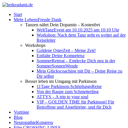
Start
Mehr LebensFreude Dank
Tanzen nährt Dein Dopamin – Kostenfrei
WeltTanzEvent am 10.10.2025 um 10:10 Uhr
Workshop: Nach dem Tanz geht es weiter auf der
Reiseleiter
Workshops
Goldene OsterZeit – Meine Zeit!
Entfalte Deine Kompetenz
SommerRetreat – Entdecke Dich neu in der
SommerSonnenWende
Mein Glückscoaching mit Dir – Deine Reise zu
Dir selbst
Besser leben im Umgang mit Parkinson
11Tage Parkinson-SchöpfungsReise
Von der Raupe zum Schmetterling
ATTYS – A trip to your soul
VIP – GOLDEN TIME für Parkinson! Für
Betroffene und Angehörige, und für Dich
Vorträge
Blog
NeuropathieKongress
Film CROSSING LINES