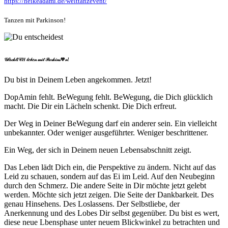
https://heikeadami.de/welttanzevent/
Tanzen mit Parkinson!
𝒢𝓁ü𝒸𝓀𝓁𝐼𝒞𝐻 𝓁𝑒𝒷𝑒𝓃 𝓂𝒾𝓉 𝒫𝒶𝓇𝓀𝒾𝓃𝓈💙𝓃!
Du bist in Deinem Leben angekommen. Jetzt!
DopAmin fehlt. BeWegung fehlt. BeWegung, die Dich glücklich
macht. Die Dir ein Lächeln schenkt. Die Dich erfreut.
Der Weg in Deiner BeWegung darf ein anderer sein. Ein vielleicht
unbekannter. Oder weniger ausgeführter. Weniger beschrittener.
Ein Weg, der sich in Deinem neuen Lebensabschnitt zeigt.
Das Leben lädt Dich ein, die Perspektive zu ändern. Nicht auf das
Leid zu schauen, sondern auf das Ei im Leid. Auf den Neubeginn
durch den Schmerz. Die andere Seite in Dir möchte jetzt gelebt
werden. Möchte sich jetzt zeigen. Die Seite der Dankbarkeit. Des
genau Hinsehens. Des Loslassens. Der Selbstliebe, der
Anerkennung und des Lobes Dir selbst gegenüber. Du bist es wert,
diese neue Lbensphase unter neuem Blickwinkel zu betrachten und