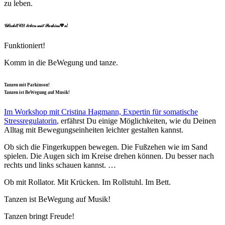
zu leben.
𝒢𝓁ü𝒸𝓀𝓁𝐼𝒞𝐻 𝓁𝑒𝒷𝑒𝓃 𝓂𝒾𝓉 𝒫𝒶𝓇𝓀𝒾𝓃𝓈💙𝓃!
Funktioniert!
Komm in die BeWegung und tanze.
Tanzen mit Parkinson!
Tanzen ist BeWegung auf Musik!
Im Workshop mit Cristina Hagmann, Expertin für somatische
Stressregulatorin
, erfährst Du einige Möglichkeiten, wie du Deinen
Alltag mit Bewegungseinheiten leichter gestalten kannst.
Ob sich die Fingerkuppen bewegen. Die Fußzehen wie im Sand
spielen. Die Augen sich im Kreise drehen können. Du besser nach
rechts und links schauen kannst. …
Ob mit Rollator. Mit Krücken. Im Rollstuhl. Im Bett.
Tanzen ist BeWegung auf Musik!
Tanzen bringt Freude!