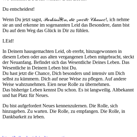
Du entscheidest!
Wenn Du jetzt sagst, 𝒫𝒶𝓇𝓀𝒾𝓃𝓈🌺𝓃, 𝒹𝒾𝑒 𝓏𝓌𝑒𝒾𝓉𝑒 𝒞𝒽𝒶𝓃𝒸𝑒!, ich nehme
sie an und erkenne im sogenannten Leid das Besondere, dann bist
Du auf dem Weg das Glück in Dir zu fühlen.
LEid!
In Deinem hausgemachten Leid, ob ererbt, hinzugewonnen in
diesem Leben oder aus alten vergangenen Leben mitgebracht, steckt
der Neuanfang. Befindet sich das Wesentliche Deines Leben. Das
Wesentliche in Deinem Leben bist Du.
Du hast jetzt die Chance, Dich besonders und intensiv um Dich
selbst zu kümmern. Dich auf neue Weise zu pflegen. Auf andere
Weise wahrzunehmen. Eien neue Rolle zu übernehmen.
Das bisherige Leben kennst Du schon. Es ist langweilig. Altbekannt
und hat Platz für Neues.
Du bist aufgefordert Neues kennenzulernen. Die Rolle, sich
hinzugeben. Zu warten. Die Rolle, zu empfangen. Die Rolle, in
Dankbarkeit zu leben.