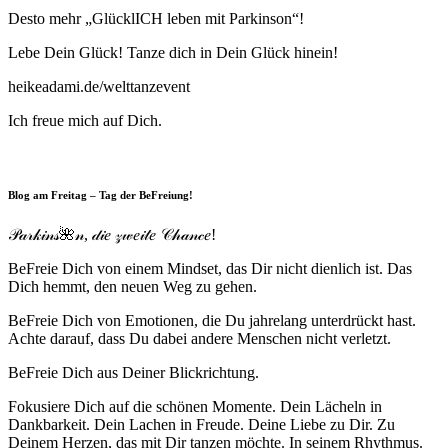
Desto mehr „GlücklICH leben mit Parkinson“!
Lebe Dein Glück! Tanze dich in Dein Glück hinein!
heikeadami.de/welttanzevent
Ich freue mich auf Dich.
Blog am Freitag – Tag der BeFreiung!
𝒫𝒶𝓇𝓀𝒾𝓃𝓈🌺𝓃, 𝒹𝒾𝑒 𝓏𝓌𝑒𝒾𝓉𝑒 𝒞𝒽𝒶𝓃𝒸𝑒!
BeFreie Dich von einem Mindset, das Dir nicht dienlich ist. Das
Dich hemmt, den neuen Weg zu gehen.
BeFreie Dich von Emotionen, die Du jahrelang unterdrückt hast.
Achte darauf, dass Du dabei andere Menschen nicht verletzt.
BeFreie Dich aus Deiner Blickrichtung.
Fokusiere Dich auf die schönen Momente. Dein Lächeln in
Dankbarkeit. Dein Lachen in Freude. Deine Liebe zu Dir. Zu
Deinem Herzen, das mit Dir tanzen möchte. In seinem Rhythmus.