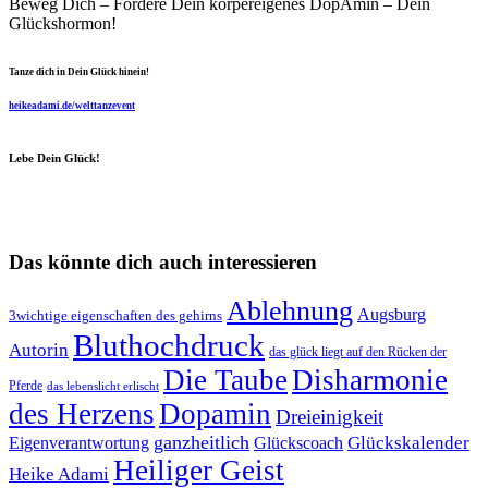
Beweg Dich – Fördere Dein körpereigenes DopAmin – Dein
Glückshormon!
Tanze dich in Dein Glück hinein!
heikeadami.de/welttanzevent
Lebe Dein Glück!
Das könnte dich auch interessieren
Ablehnung
Augsburg
3wichtige eigenschaften des gehirns
Bluthochdruck
Autorin
das glück liegt auf den Rücken der
Die Taube
Disharmonie
Pferde
das lebenslicht erlischt
des Herzens
Dopamin
Dreieinigkeit
ganzheitlich
Glückskalender
Eigenverantwortung
Glückscoach
Heiliger Geist
Heike Adami