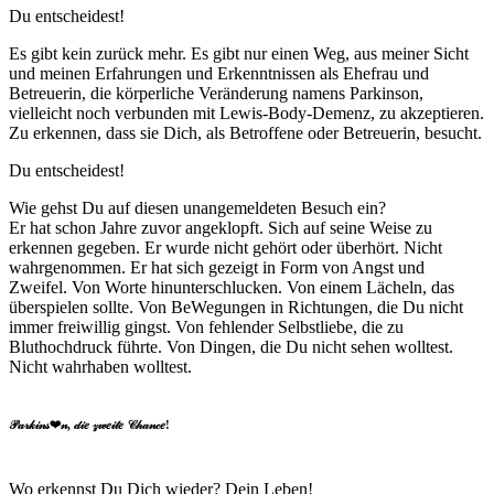
Du entscheidest!
Es gibt kein zurück mehr. Es gibt nur einen Weg, aus meiner Sicht
und meinen Erfahrungen und Erkenntnissen als Ehefrau und
Betreuerin, die körperliche Veränderung namens Parkinson,
vielleicht noch verbunden mit Lewis-Body-Demenz, zu akzeptieren.
Zu erkennen, dass sie Dich, als Betroffene oder Betreuerin, besucht.
Du entscheidest!
Wie gehst Du auf diesen unangemeldeten Besuch ein?
Er hat schon Jahre zuvor angeklopft. Sich auf seine Weise zu
erkennen gegeben. Er wurde nicht gehört oder überhört. Nicht
wahrgenommen. Er hat sich gezeigt in Form von Angst und
Zweifel. Von Worte hinunterschlucken. Von einem Lächeln, das
überspielen sollte. Von BeWegungen in Richtungen, die Du nicht
immer freiwillig gingst. Von fehlender Selbstliebe, die zu
Bluthochdruck führte. Von Dingen, die Du nicht sehen wolltest.
Nicht wahrhaben wolltest.
𝒫𝒶𝓇𝓀𝒾𝓃𝓈❤𝓃, 𝒹𝒾𝑒 𝓏𝓌𝑒𝒾𝓉𝑒 𝒞𝒽𝒶𝓃𝒸𝑒!
Wo erkennst Du Dich wieder? Dein Leben!