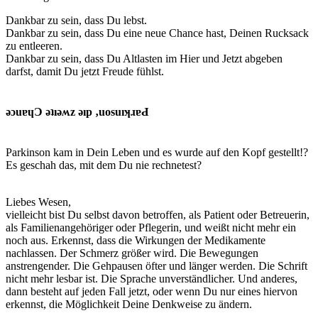
Dankbar zu sein, dass Du lebst.
Dankbar zu sein, dass Du eine neue Chance hast, Deinen Rucksack
zu entleeren.
Dankbar zu sein, dass Du Altlasten im Hier und Jetzt abgeben
darfst, damit Du jetzt Freude fühlst.
ǝɔuɐɥƆ ǝʇıǝʍz ǝıp ‚uosuıʞɹɐԀ
Parkinson kam in Dein Leben und es wurde auf den Kopf gestellt!?
Es geschah das, mit dem Du nie rechnetest?
Liebes Wesen,
vielleicht bist Du selbst davon betroffen, als Patient oder Betreuerin,
als Familienangehöriger oder Pflegerin, und weißt nicht mehr ein
noch aus. Erkennst, dass die Wirkungen der Medikamente
nachlassen. Der Schmerz größer wird. Die Bewegungen
anstrengender. Die Gehpausen öfter und länger werden. Die Schrift
nicht mehr lesbar ist. Die Sprache unverständlicher. Und anderes,
dann besteht auf jeden Fall jetzt, oder wenn Du nur eines hiervon
erkennst, die Möglichkeit Deine Denkweise zu ändern.