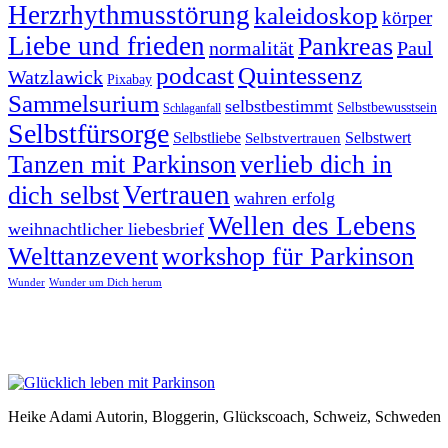
Herzrhythmusstörung
kaleidoskop
körper
Liebe und frieden
Pankreas
normalität
Paul
podcast
Quintessenz
Watzlawick
Pixabay
Sammelsurium
selbstbestimmt
Selbstbewusstsein
Schlaganfall
Selbstfürsorge
Selbstliebe
Selbstvertrauen
Selbstwert
Tanzen mit Parkinson
verlieb dich in
Vertrauen
dich selbst
wahren erfolg
Wellen des Lebens
weihnachtlicher liebesbrief
Welttanzevent
workshop für Parkinson
Wunder
Wunder um Dich herum
Heike Adami Autorin, Bloggerin, Glückscoach, Schweiz, Schweden