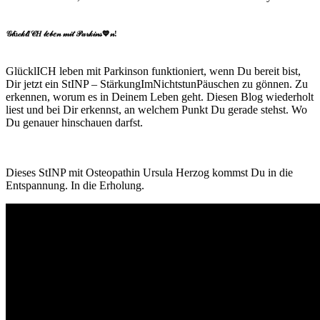
𝒢𝓁ü𝒸𝓀𝓁𝐼𝒞𝐻 𝓁𝑒𝒷𝑒𝓃 𝓂𝒾𝓉 𝒫𝒶𝓇𝓀𝒾𝓃𝓈💙𝓃!
GlücklICH leben mit Parkinson funktioniert, wenn Du bereit bist,
Dir jetzt ein StINP – StärkungImNichtstunPäuschen zu gönnen. Zu
erkennen, worum es in Deinem Leben geht. Diesen Blog wiederholt
liest und bei Dir erkennst, an welchem Punkt Du gerade stehst. Wo
Du genauer hinschauen darfst.
Dieses StINP mit Osteopathin Ursula Herzog kommst Du in die
Entspannung. In die Erholung.