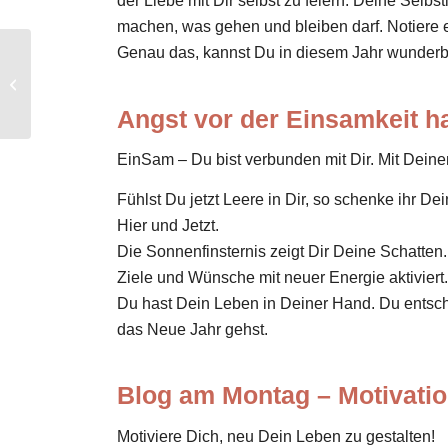
der Liebe mit Dir selbst zu feiern. Deine Sel
machen, was gehen und bleiben darf. Notiere 
Genau das, kannst Du in diesem Jahr wunderb
2020 – Schenke mit
Herz – Welches
Geschenk bist Du Dir
Angst vor der Einsamkeit h
wert?
EinSam – Du bist verbunden mit Dir. Mit Dei
Fühlst Du jetzt Leere in Dir, so schenke ihr D
Hier und Jetzt.
Die Sonnenfinsternis zeigt Dir Deine Schatten.
Ziele und Wünsche mit neuer Energie aktiviert
Du hast Dein Leben in Deiner Hand. Du entsc
das Neue Jahr gehst.
Blog am Montag – Motivatio
Motiviere Dich, neu Dein Leben zu gestalten!