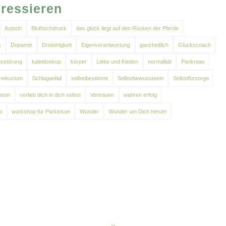
eressieren
Autorin
Bluthochdruck
das glück liegt auf den Rücken der Pferde
s
Dopamin
Dreieinigkeit
Eigenverantwortung
ganzheitlich
Glückscoach
sstörung
kaleidoskop
körper
Liebe und frieden
normalität
Pankreas
elsurium
Schlaganfall
selbstbestimmt
Selbstbewusstsein
Selbstfürsorge
nson
verlieb dich in dich selbst
Vertrauen
wahren erfolg
t
workshop für Parkinson
Wunder
Wunder um Dich herum