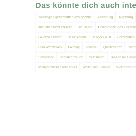
Das könnte dich auch int
3wichtige eigenschaften des gehirns
Ablehnung
Augsburg
das lebenslicht erlischt
Die Taube
Disharmonie des Herzen
Glückskalender
Heike Adami
Heiliger Geist
Herzrhythmu
Paul Watzlawick
Pixabay
podcast
Quintessenz
Samm
Selbstliebe
Selbstvertrauen
Selbstwert
Tanzen mit Parki
weihnachtlicher liebesbrief
Wellen des Lebens
Welttanzeven