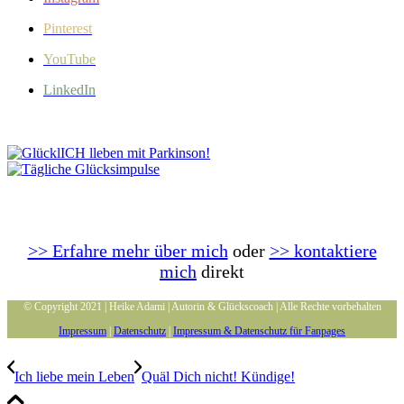
Pinterest
YouTube
LinkedIn
>> Erfahre mehr über mich
oder
>> kontaktiere
mich
direkt
© Copyright 2021 | Heike Adami | Autorin & Glückscoach | Alle Rechte vorbehalten
Impressum
|
Datenschutz
|
Impressum & Datenschutz für Fanpages
Ich liebe mein Leben
Quäl Dich nicht! Kündige!