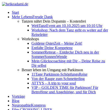
Start
Mehr LebensFreude Dank
Tanzen nährt Dein Dopamin – Kostenfrei
WeltTanzEvent am 10.10.2025 um 10:10 Uhr
Workshop: Nach dem Tanz geht es weiter auf der
Reiseleiter
Workshops
Goldene OsterZeit – Meine Zeit!
Entfalte Deine Kompetenz
SommerRetreat – Entdecke Dich neu in der
SommerSonnenWende
Mein Glückscoaching mit Dir – Deine Reise zu
Dir selbst
Besser leben im Umgang mit Parkinson
11Tage Parkinson-SchöpfungsReise
Von der Raupe zum Schmetterling
ATTYS – A trip to your soul
VIP – GOLDEN TIME für Parkinson! Für
Betroffene und Angehörige, und für Dich
Vorträge
Blog
NeuropathieKongress
Film CROSSING LINES