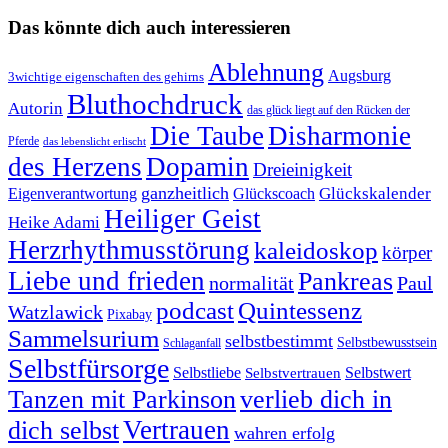
Das könnte dich auch interessieren
Ablehnung
Augsburg
3wichtige eigenschaften des gehirns
Bluthochdruck
Autorin
das glück liegt auf den Rücken der
Die Taube
Disharmonie
Pferde
das lebenslicht erlischt
des Herzens
Dopamin
Dreieinigkeit
ganzheitlich
Glückskalender
Eigenverantwortung
Glückscoach
Heiliger Geist
Heike Adami
Herzrhythmusstörung
kaleidoskop
körper
Liebe und frieden
Pankreas
normalität
Paul
podcast
Quintessenz
Watzlawick
Pixabay
Sammelsurium
selbstbestimmt
Selbstbewusstsein
Schlaganfall
Selbstfürsorge
Selbstliebe
Selbstvertrauen
Selbstwert
Tanzen mit Parkinson
verlieb dich in
Vertrauen
dich selbst
wahren erfolg