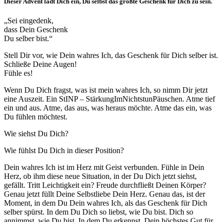
Dieser Advent lädt Dich ein, Du selbst das größte Geschenk für Dich zu sein.
„Sei eingedenk,
dass Dein Geschenk
Du selber bist.“
Stell Dir vor, wie Dein wahres Ich, das Geschenk für Dich selber ist.
Schließe Deine Augen!
Fühle es!
Wenn Du Dich fragst, was ist mein wahres Ich, so nimm Dir jetzt
eine Auszeit. Ein StINP – StärkungImNichtstunPäuschen. Atme tief
ein und aus. Atme, das aus, was heraus möchte. Atme das ein, was
Du fühlen möchtest.
Wie siehst Du Dich?
Wie fühlst Du Dich in dieser Position?
Dein wahres Ich ist im Herz mit Geist verbunden. Fühle in Dein
Herz, ob ihm diese neue Situation, in der Du Dich jetzt siehst,
gefällt. Tritt Leichtigkeit ein? Freude durchfließt Deinen Körper?
Genau jetzt füllt Deine Selbstliebe Dein Herz. Genau das, ist der
Moment, in dem Du Dein wahres Ich, als das Geschenk für Dich
selber spürst. In dem Du Dich so liebst, wie Du bist. Dich so
annimmst, wie Du bist. In dem Du erkennst, Dein höchstes Gut für