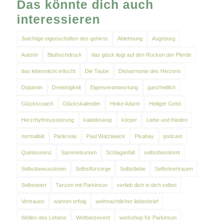
Das könnte dich auch
interessieren
3wichtige eigenschaften des gehirns
Ablehnung
Augsburg
Autorin
Bluthochdruck
das glück liegt auf den Rücken der Pferde
das lebenslicht erlischt
Die Taube
Disharmonie des Herzens
Dopamin
Dreieinigkeit
Eigenverantwortung
ganzheitlich
Glückscoach
Glückskalender
Heike Adami
Heiliger Geist
Herzrhythmusstörung
kaleidoskop
körper
Liebe und frieden
normalität
Pankreas
Paul Watzlawick
Pixabay
podcast
Quintessenz
Sammelsurium
Schlaganfall
selbstbestimmt
Selbstbewusstsein
Selbstfürsorge
Selbstliebe
Selbstvertrauen
Selbstwert
Tanzen mit Parkinson
verlieb dich in dich selbst
Vertrauen
wahren erfolg
weihnachtlicher liebesbrief
Wellen des Lebens
Welttanzevent
workshop für Parkinson