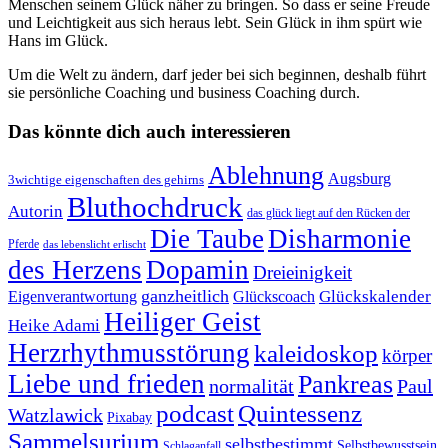
Menschen seinem Glück näher zu bringen. So dass er seine Freude
und Leichtigkeit aus sich heraus lebt. Sein Glück in ihm spürt wie
Hans im Glück.
Um die Welt zu ändern, darf jeder bei sich beginnen, deshalb führt
sie persönliche Coaching und business Coaching durch.
Das könnte dich auch interessieren
Ablehnung
Augsburg
3wichtige eigenschaften des gehirns
Bluthochdruck
Autorin
das glück liegt auf den Rücken der
Die Taube
Disharmonie
Pferde
das lebenslicht erlischt
des Herzens
Dopamin
Dreieinigkeit
ganzheitlich
Glückskalender
Eigenverantwortung
Glückscoach
Heiliger Geist
Heike Adami
Herzrhythmusstörung
kaleidoskop
körper
Liebe und frieden
Pankreas
normalität
Paul
podcast
Quintessenz
Watzlawick
Pixabay
Sammelsurium
selbstbestimmt
Selbstbewusstsein
Schlaganfall