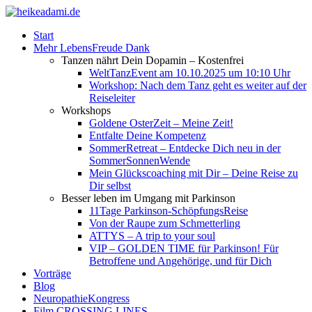
Start
Mehr LebensFreude Dank
Tanzen nährt Dein Dopamin – Kostenfrei
WeltTanzEvent am 10.10.2025 um 10:10 Uhr
Workshop: Nach dem Tanz geht es weiter auf der
Reiseleiter
Workshops
Goldene OsterZeit – Meine Zeit!
Entfalte Deine Kompetenz
SommerRetreat – Entdecke Dich neu in der
SommerSonnenWende
Mein Glückscoaching mit Dir – Deine Reise zu
Dir selbst
Besser leben im Umgang mit Parkinson
11Tage Parkinson-SchöpfungsReise
Von der Raupe zum Schmetterling
ATTYS – A trip to your soul
VIP – GOLDEN TIME für Parkinson! Für
Betroffene und Angehörige, und für Dich
Vorträge
Blog
NeuropathieKongress
Film CROSSING LINES