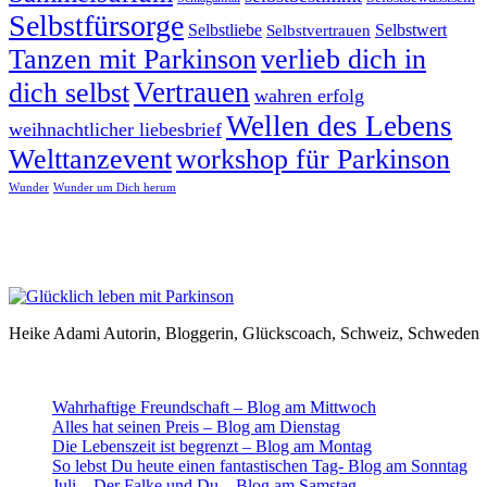
Selbstfürsorge
Selbstliebe
Selbstvertrauen
Selbstwert
Tanzen mit Parkinson
verlieb dich in
Vertrauen
dich selbst
wahren erfolg
Wellen des Lebens
weihnachtlicher liebesbrief
Welttanzevent
workshop für Parkinson
Wunder
Wunder um Dich herum
Heike Adami Autorin, Bloggerin, Glückscoach, Schweiz, Schweden
Wahrhaftige Freundschaft – Blog am Mittwoch
Alles hat seinen Preis – Blog am Dienstag
Die Lebenszeit ist begrenzt – Blog am Montag
So lebst Du heute einen fantastischen Tag- Blog am Sonntag
Juli – Der Falke und Du – Blog am Samstag