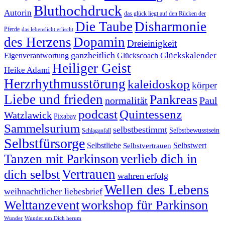
Bluthochdruck
Autorin
das glück liegt auf den Rücken der
Die Taube
Disharmonie
Pferde
das lebenslicht erlischt
des Herzens
Dopamin
Dreieinigkeit
ganzheitlich
Glückskalender
Eigenverantwortung
Glückscoach
Heiliger Geist
Heike Adami
Herzrhythmusstörung
kaleidoskop
körper
Liebe und frieden
Pankreas
normalität
Paul
podcast
Quintessenz
Watzlawick
Pixabay
Sammelsurium
selbstbestimmt
Selbstbewusstsein
Schlaganfall
Selbstfürsorge
Selbstliebe
Selbstvertrauen
Selbstwert
Tanzen mit Parkinson
verlieb dich in
Vertrauen
dich selbst
wahren erfolg
Wellen des Lebens
weihnachtlicher liebesbrief
Welttanzevent
workshop für Parkinson
Wunder
Wunder um Dich herum