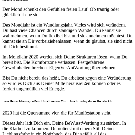
Der Mond schenkt den Gefühlen freien Lauf. Ob traurig oder
glücklich. Lebe sie.
Das Mondjahr ist ein Wandlungsjahr. Vieles wird sich verändern.
Du hast viele Chancen durch ständigen Wandel. Du kannst sie
wahrnehmen, wenn Du flexibel bist und sie annehmen möchtest. Du
kannst sie an Dir vorbeiziehenlassen, wenn du glaubst, sie sind nicht
für Dich bestimmt.
Im Mondjahr 2020 werden sich Deine Strukturen lösen, wenn Du
bereit bist. Die Komfortzone verlassen. Festgefahrene
Gewohnheiten brechen. EigenVerAntWortung übernehmen.
Bist Du nicht bereit, das heißt, Du arbeitest gegen eine Veränderung,
so wird es Dich aus Deiner Mitte herausreißen können oder es
fordert ungemütlich viel Energie.
Lass Deine Ideen sprießen. Durch neuen Mut. Durch Liebe, die in Dir steckt.
2020 hat die Quersumme vier, die für Manifestation steht.
Dieses Jahr lädt Dich ein, Deine BeWusstWerdung zu stärken. In
die Klarheit zu kommen. Du notierst mit einem Stift Deiner
Lieblingsfarbe in ein Notizbuch, das Dir gefällt, all das,