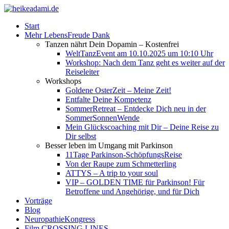
Start
Mehr LebensFreude Dank
Tanzen nährt Dein Dopamin – Kostenfrei
WeltTanzEvent am 10.10.2025 um 10:10 Uhr
Workshop: Nach dem Tanz geht es weiter auf der
Reiseleiter
Workshops
Goldene OsterZeit – Meine Zeit!
Entfalte Deine Kompetenz
SommerRetreat – Entdecke Dich neu in der
SommerSonnenWende
Mein Glückscoaching mit Dir – Deine Reise zu
Dir selbst
Besser leben im Umgang mit Parkinson
11Tage Parkinson-SchöpfungsReise
Von der Raupe zum Schmetterling
ATTYS – A trip to your soul
VIP – GOLDEN TIME für Parkinson! Für
Betroffene und Angehörige, und für Dich
Vorträge
Blog
NeuropathieKongress
Film CROSSING LINES