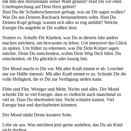
mit ihm den Herzenstanz seiner Wahl getanzt? Hast Du vor einer
Urteilssprechung auf Dein Herz gehört?
Hast Du die Schulterschmerzen gefragt, was sie Dir sagen wollen?
Was Du aus Deinem Rucksack herausnehmen sollst. Hast Du
Deinen Kopf gefragt, warum sich alles so eng anfühlt? Welche
Energie Du ungelebt in Dir wallten lässt.
Notiere es. Schaffe Dir Klarheit, was Du in diesem Jahr anders
machen möchtest, um bewusster zu leben. Um intensiver das Glück
zu spüren. Um früher zu erkennen, was Dir Dein Körper sagen
möchte. Denn Du entscheidest, wohin Dein Weg Dich führt. Du
entscheidest, ob Du glücklich oder traurig bist.
Der Mond macht es Dir vor. Mit aller Kraft nimmt er ab. Leuchtet
nur zur Hälfte intensiv. Mit aller Kraft nimmt er zu. Schenkt Dir die
volle Helligkeit, die er Dir zur Verfügung stellen kann.
Ebbe und Flut. Weniger und Mehr. Nichts und alles. Der Mond
schenkt Dir so viel Energie, dass es vielleicht auch manchmal zu
viel ist. Dass Du überfordert bist. Nicht schlafen kannst. Viel
Energie hast und durcharbeiten könntest.
Der Mond stärkt Deine kreative Seite.
Lebe sie aus. Was möchtest jetzt gerne ausleben, das Du als Kind
nicht durftest.