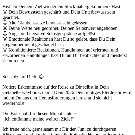
Bist Du Deinem Ziel wieder ein Stück nähergekommen? Hast
🤗 Dein Bewusstsein geschärft und Dein Unterbewusstsein
geachtet.
🤗 Alte Glaubenssätze bewusst sein gelassen.
🤗 Deine Werte neu geordnet. Deinen Selbstwert angehoben.
🤗 Angst und negative Selbstgespräche aufgelöst.
🤗 Emotionale Reaktionen hast Du so gelebt, dass Du Dein
Gegenüber nicht geschadet hast.
🤗 Konditionierte Reaktionen, Handlungen auf erlernten und
erworbenen Handlungen hast Du an Dir beobachtet und meisterst
sie nun neu.
Sei stolz auf Dich! 😊
Notiere Erkenntnisse auf der Reise zu Dir selbst in Dein
Getabetterwaybook, damit Dein 2026 Dein mutiges Pferdejahr wird,
indem Du aus den Herausforderungen lernst und sie nicht
wiederholst.
Die Botschaft für diesen Monat lautete
„Ich entflamme meine wahren Ziele!“
Ich freue mich, gemeinsam mit Dir den Juni zu durchqueren.
Blitzschnell und geschickt, wie die Ratte die Herausforderung zu