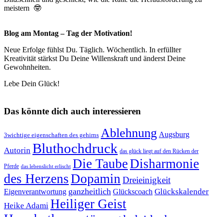
meistern 🤓
Blog am Montag – Tag der Motivation!
Neue Erfolge fühlst Du. Täglich. Wöchentlich. In erfüllter
Kreativität stärkst Du Deine Willenskraft und änderst Deine
Gewohnheiten.
Lebe Dein Glück!
Das könnte dich auch interessieren
Ablehnung
Augsburg
3wichtige eigenschaften des gehirns
Bluthochdruck
Autorin
das glück liegt auf den Rücken der
Die Taube
Disharmonie
Pferde
das lebenslicht erlischt
des Herzens
Dopamin
Dreieinigkeit
ganzheitlich
Glückskalender
Eigenverantwortung
Glückscoach
Heiliger Geist
Heike Adami