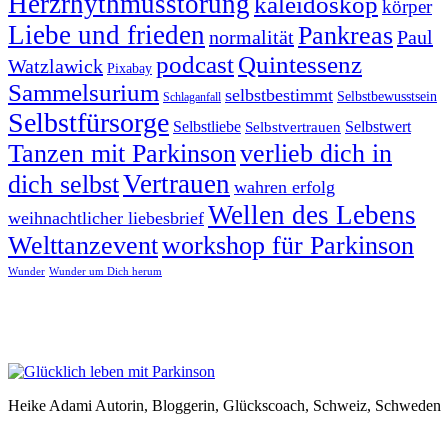
Herzrhythmusstörung
kaleidoskop
körper
Liebe und frieden
Pankreas
normalität
Paul
podcast
Quintessenz
Watzlawick
Pixabay
Sammelsurium
selbstbestimmt
Selbstbewusstsein
Schlaganfall
Selbstfürsorge
Selbstliebe
Selbstvertrauen
Selbstwert
Tanzen mit Parkinson
verlieb dich in
Vertrauen
dich selbst
wahren erfolg
Wellen des Lebens
weihnachtlicher liebesbrief
Welttanzevent
workshop für Parkinson
Wunder
Wunder um Dich herum
Heike Adami Autorin, Bloggerin, Glückscoach, Schweiz, Schweden