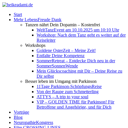
Start
Mehr LebensFreude Dank
Tanzen nährt Dein Dopamin – Kostenfrei
WeltTanzEvent am 10.10.2025 um 10:10 Uhr
Workshop: Nach dem Tanz geht es weiter auf der
Reiseleiter
Workshops
Goldene OsterZeit – Meine Zeit!
Entfalte Deine Kompetenz
SommerRetreat – Entdecke Dich neu in der
SommerSonnenWende
Mein Glückscoaching mit Dir – Deine Reise zu
Dir selbst
Besser leben im Umgang mit Parkinson
11Tage Parkinson-SchöpfungsReise
Von der Raupe zum Schmetterling
ATTYS – A trip to your soul
VIP – GOLDEN TIME für Parkinson! Für
Betroffene und Angehörige, und für Dich
Vorträge
Blog
NeuropathieKongress
Film CROSSING LINES