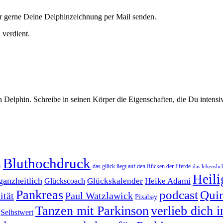
r gerne Deine Delphinzeichnung per Mail senden.
 verdient.
elphin. Schreibe in seinen Körper die Eigenschaften, die Du intensive
Bluthochdruck
n
das glück liegt auf den Rücken der Pferde
das lebenslich
Heili
ganzheitlich
Heike Adami
Glückskalender
Glückscoach
Pankreas
podcast
Quin
ität
Paul Watzlawick
Pixabay
Tanzen mit Parkinson
verlieb dich i
Selbstwert