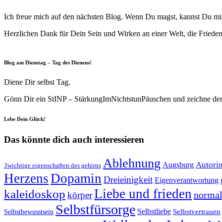
Ich freue mich auf den nächsten Blog. Wenn Du magst, kannst Du mi
Herzlichen Dank für Dein Sein und Wirken an einer Welt, die Frieden
Blog am Dienstag – Tag des Dienens!
Diene Dir selbst Tag.
Gönn Dir ein StINP – StärkungImNichtstunPäuschen und zeichne den D
Lebe Dein Glück!
Das könnte dich auch interessieren
Ablehnung
Autori
Augsburg
3wichtige eigenschaften des gehirns
Herzens
Dopamin
Dreieinigkeit
Eigenverantwortung
Liebe und frieden
kaleidoskop
normal
körper
Selbstfürsorge
Selbstliebe
Selbstvertrauen
Selbstbewusstsein