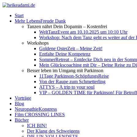
Start
Mehr LebensFreude Dank
Tanzen nährt Dein Dopamin – Kostenfrei
WeltTanzEvent am 10.10.2025 um 10:10 Uhr
Workshop: Nach dem Tanz geht es weiter auf der R
Workshops
Goldene OsterZeit – Meine Zeit!
Entfalte Deine Kompetenz
SommerRetreat – Entdecke Dich neu in der So
Mein Glückscoaching mit Dir – Deine Reise zu Dir
Besser leben im Umgang mit Parkinson
11Tage Parkinson-SchöpfungsReise
Von der Raupe zum Schmetterling
ATTYS – A trip to your soul
VIP – GOLDEN TIME für Parkinson! Für Betroffe
Vorträge
Blog
NeuropathieKongress
Film CROSSING LINES
Bücher
ICH BIN!
Der Klang des Schweigens
DIE UN-VOLLENDETE