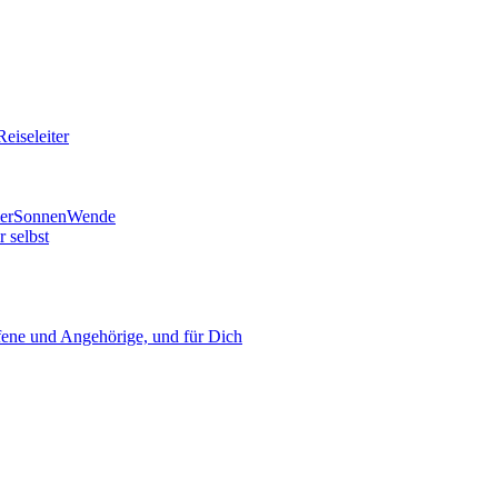
eiseleiter
mmerSonnenWende
 selbst
ne und Angehörige, und für Dich