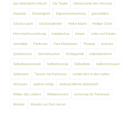
das lebenslicht erlischt
Die Taube
Disharmonie des Herzens
Dopamin
Dreieinigkeit
Eigenverantwortung
ganzheitlich
Glückscoach
Glückskalender
Heike Adami
Heiliger Geist
Herzrhythmusstörung
kaleidoskop
körper
Liebe und frieden
normalität
Pankreas
Paul Watzlawick
Pixabay
podcast
Quintessenz
Sammelsurium
Schlaganfall
selbstbestimmt
Selbstbewusstsein
Selbstfürsorge
Selbstliebe
Selbstvertrauen
Selbstwert
Tanzen mit Parkinson
verlieb dich in dich selbst
Vertrauen
wahren erfolg
weihnachtlicher liebesbrief
Wellen des Lebens
Welttanzevent
workshop für Parkinson
Wunder
Wunder um Dich herum