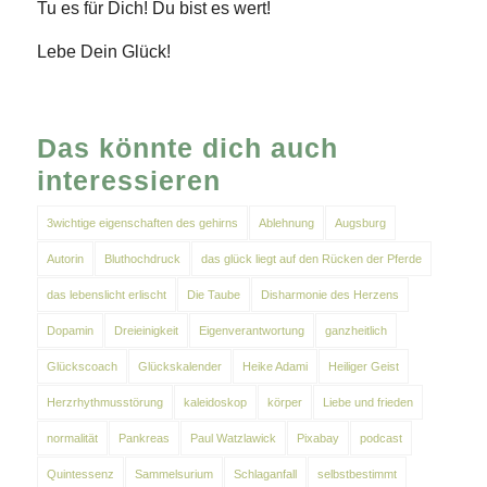
Tu es für Dich! Du bist es wert!
Lebe Dein Glück!
Das könnte dich auch
interessieren
3wichtige eigenschaften des gehirns
Ablehnung
Augsburg
Autorin
Bluthochdruck
das glück liegt auf den Rücken der Pferde
das lebenslicht erlischt
Die Taube
Disharmonie des Herzens
Dopamin
Dreieinigkeit
Eigenverantwortung
ganzheitlich
Glückscoach
Glückskalender
Heike Adami
Heiliger Geist
Herzrhythmusstörung
kaleidoskop
körper
Liebe und frieden
normalität
Pankreas
Paul Watzlawick
Pixabay
podcast
Quintessenz
Sammelsurium
Schlaganfall
selbstbestimmt