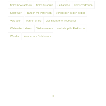
Selbstbewusstsein
Selbstfürsorge
Selbstliebe
Selbstvertrauen
Selbstwert
Tanzen mit Parkinson
verlieb dich in dich selbst
Vertrauen
wahren erfolg
weihnachtlicher liebesbrief
Wellen des Lebens
Welttanzevent
workshop für Parkinson
Wunder
Wunder um Dich herum