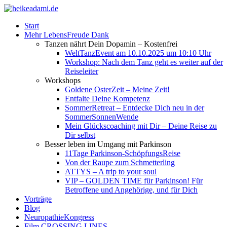
Start
Mehr LebensFreude Dank
Tanzen nährt Dein Dopamin – Kostenfrei
WeltTanzEvent am 10.10.2025 um 10:10 Uhr
Workshop: Nach dem Tanz geht es weiter auf der
Reiseleiter
Workshops
Goldene OsterZeit – Meine Zeit!
Entfalte Deine Kompetenz
SommerRetreat – Entdecke Dich neu in der
SommerSonnenWende
Mein Glückscoaching mit Dir – Deine Reise zu
Dir selbst
Besser leben im Umgang mit Parkinson
11Tage Parkinson-SchöpfungsReise
Von der Raupe zum Schmetterling
ATTYS – A trip to your soul
VIP – GOLDEN TIME für Parkinson! Für
Betroffene und Angehörige, und für Dich
Vorträge
Blog
NeuropathieKongress
Film CROSSING LINES