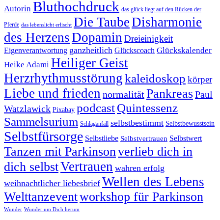
Bluthochdruck
Autorin
das glück liegt auf den Rücken der
Die Taube
Disharmonie
Pferde
das lebenslicht erlischt
des Herzens
Dopamin
Dreieinigkeit
ganzheitlich
Glückskalender
Eigenverantwortung
Glückscoach
Heiliger Geist
Heike Adami
Herzrhythmusstörung
kaleidoskop
körper
Liebe und frieden
Pankreas
normalität
Paul
podcast
Quintessenz
Watzlawick
Pixabay
Sammelsurium
selbstbestimmt
Selbstbewusstsein
Schlaganfall
Selbstfürsorge
Selbstliebe
Selbstvertrauen
Selbstwert
Tanzen mit Parkinson
verlieb dich in
Vertrauen
dich selbst
wahren erfolg
Wellen des Lebens
weihnachtlicher liebesbrief
Welttanzevent
workshop für Parkinson
Wunder
Wunder um Dich herum