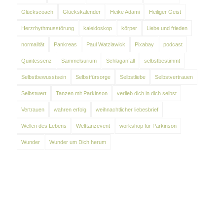
Glückscoach
Glückskalender
Heike Adami
Heiliger Geist
Herzrhythmusstörung
kaleidoskop
körper
Liebe und frieden
normalität
Pankreas
Paul Watzlawick
Pixabay
podcast
Quintessenz
Sammelsurium
Schlaganfall
selbstbestimmt
Selbstbewusstsein
Selbstfürsorge
Selbstliebe
Selbstvertrauen
Selbstwert
Tanzen mit Parkinson
verlieb dich in dich selbst
Vertrauen
wahren erfolg
weihnachtlicher liebesbrief
Wellen des Lebens
Welttanzevent
workshop für Parkinson
Wunder
Wunder um Dich herum