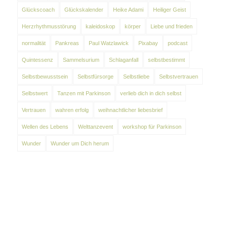
Glückscoach
Glückskalender
Heike Adami
Heiliger Geist
Herzrhythmusstörung
kaleidoskop
körper
Liebe und frieden
normalität
Pankreas
Paul Watzlawick
Pixabay
podcast
Quintessenz
Sammelsurium
Schlaganfall
selbstbestimmt
Selbstbewusstsein
Selbstfürsorge
Selbstliebe
Selbstvertrauen
Selbstwert
Tanzen mit Parkinson
verlieb dich in dich selbst
Vertrauen
wahren erfolg
weihnachtlicher liebesbrief
Wellen des Lebens
Welttanzevent
workshop für Parkinson
Wunder
Wunder um Dich herum