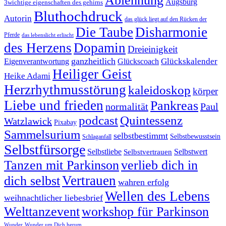
Ablehnung
Augsburg
3wichtige eigenschaften des gehirns
Bluthochdruck
Autorin
das glück liegt auf den Rücken der
Die Taube
Disharmonie
Pferde
das lebenslicht erlischt
des Herzens
Dopamin
Dreieinigkeit
ganzheitlich
Glückskalender
Eigenverantwortung
Glückscoach
Heiliger Geist
Heike Adami
Herzrhythmusstörung
kaleidoskop
körper
Liebe und frieden
Pankreas
normalität
Paul
podcast
Quintessenz
Watzlawick
Pixabay
Sammelsurium
selbstbestimmt
Selbstbewusstsein
Schlaganfall
Selbstfürsorge
Selbstliebe
Selbstvertrauen
Selbstwert
Tanzen mit Parkinson
verlieb dich in
Vertrauen
dich selbst
wahren erfolg
Wellen des Lebens
weihnachtlicher liebesbrief
Welttanzevent
workshop für Parkinson
Wunder
Wunder um Dich herum