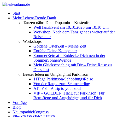
Start
Mehr LebensFreude Dank
Tanzen nährt Dein Dopamin – Kostenfrei
WeltTanzEvent am 10.10.2025 um 10:10 Uhr
Workshop: Nach dem Tanz geht es weiter auf der
Reiseleiter
Workshops
Goldene OsterZeit – Meine Zeit!
Entfalte Deine Kompetenz
SommerRetreat – Entdecke Dich neu in der
SommerSonnenWende
Mein Glückscoaching mit Dir – Deine Reise zu
Dir selbst
Besser leben im Umgang mit Parkinson
11Tage Parkinson-SchöpfungsReise
Von der Raupe zum Schmetterling
ATTYS – A trip to your soul
VIP – GOLDEN TIME für Parkinson! Für
Betroffene und Angehörige, und für Dich
Vorträge
Blog
NeuropathieKongress
Film CROSSING LINES