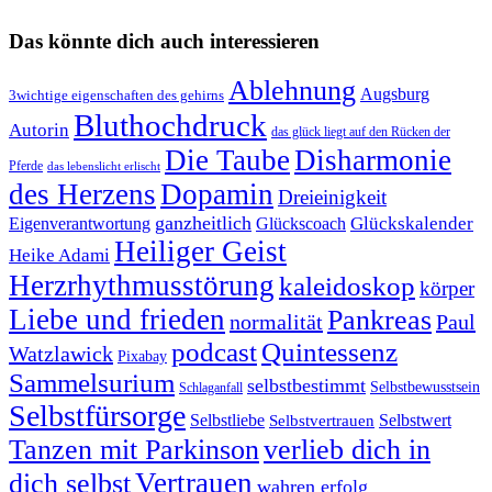
Das könnte dich auch interessieren
Ablehnung
Augsburg
3wichtige eigenschaften des gehirns
Bluthochdruck
Autorin
das glück liegt auf den Rücken der
Die Taube
Disharmonie
Pferde
das lebenslicht erlischt
des Herzens
Dopamin
Dreieinigkeit
ganzheitlich
Glückskalender
Eigenverantwortung
Glückscoach
Heiliger Geist
Heike Adami
Herzrhythmusstörung
kaleidoskop
körper
Liebe und frieden
Pankreas
normalität
Paul
podcast
Quintessenz
Watzlawick
Pixabay
Sammelsurium
selbstbestimmt
Selbstbewusstsein
Schlaganfall
Selbstfürsorge
Selbstliebe
Selbstvertrauen
Selbstwert
Tanzen mit Parkinson
verlieb dich in
Vertrauen
dich selbst
wahren erfolg