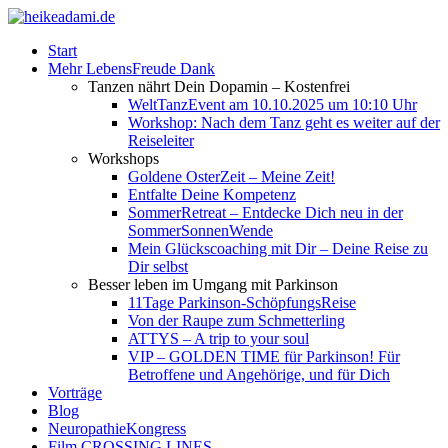
Start
Mehr LebensFreude Dank
Tanzen nährt Dein Dopamin – Kostenfrei
WeltTanzEvent am 10.10.2025 um 10:10 Uhr
Workshop: Nach dem Tanz geht es weiter auf der
Reiseleiter
Workshops
Goldene OsterZeit – Meine Zeit!
Entfalte Deine Kompetenz
SommerRetreat – Entdecke Dich neu in der
SommerSonnenWende
Mein Glückscoaching mit Dir – Deine Reise zu
Dir selbst
Besser leben im Umgang mit Parkinson
11Tage Parkinson-SchöpfungsReise
Von der Raupe zum Schmetterling
ATTYS – A trip to your soul
VIP – GOLDEN TIME für Parkinson! Für
Betroffene und Angehörige, und für Dich
Vorträge
Blog
NeuropathieKongress
Film CROSSING LINES