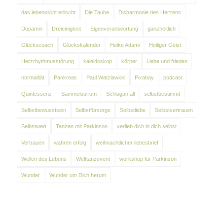
das lebenslicht erlischt
Die Taube
Disharmonie des Herzens
Dopamin
Dreieinigkeit
Eigenverantwortung
ganzheitlich
Glückscoach
Glückskalender
Heike Adami
Heiliger Geist
Herzrhythmusstörung
kaleidoskop
körper
Liebe und frieden
normalität
Pankreas
Paul Watzlawick
Pixabay
podcast
Quintessenz
Sammelsurium
Schlaganfall
selbstbestimmt
Selbstbewusstsein
Selbstfürsorge
Selbstliebe
Selbstvertrauen
Selbstwert
Tanzen mit Parkinson
verlieb dich in dich selbst
Vertrauen
wahren erfolg
weihnachtlicher liebesbrief
Wellen des Lebens
Welttanzevent
workshop für Parkinson
Wunder
Wunder um Dich herum