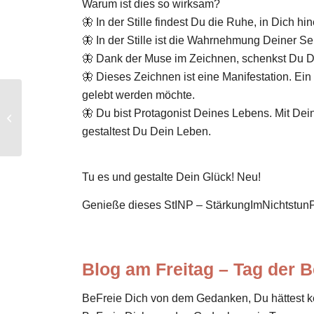
Warum ist dies so wirksam?
🦋 In der Stille findest Du die Ruhe, in Dich h
🦋 In der Stille ist die Wahrnehmung Deiner Sel
🦋 Dank der Muse im Zeichnen, schenkst Du De
🦋 Dieses Zeichnen ist eine Manifestation. E
gelebt werden möchte.
Kennst Du die neue
🦋 Du bist Protagonist Deines Lebens. Mit Dei
Währung? – Blog am
gestaltest Du Dein Leben.
Donnerstag
Tu es und gestalte Dein Glück! Neu!
Genieße dieses StINP – StärkungImNichtstu
Blog am Freitag – Tag der B
BeFreie Dich von dem Gedanken, Du hättest ke