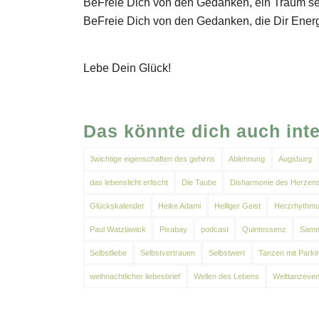
BeFreie Dich von den Gedanken, ein Traum sei
BeFreie Dich von den Gedanken, die Dir Ener
Lebe Dein Glück!
Das könnte dich auch int
3wichtige eigenschaften des gehirns
Ablehnung
Augsburg
das lebenslicht erlischt
Die Taube
Disharmonie des Herzen
Glückskalender
Heike Adami
Heiliger Geist
Herzrhythmu
Paul Watzlawick
Pixabay
podcast
Quintessenz
Samm
Selbstliebe
Selbstvertrauen
Selbstwert
Tanzen mit Parki
weihnachtlicher liebesbrief
Wellen des Lebens
Welttanzeven