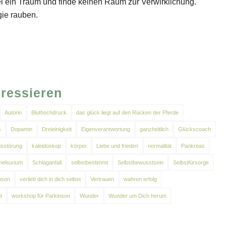
 ein Traum und finde keinen Raum zur Verwirklichung.
gie rauben.
eressieren
Autorin
Bluthochdruck
das glück liegt auf den Rücken der Pferde
s
Dopamin
Dreieinigkeit
Eigenverantwortung
ganzheitlich
Glückscoach
sstörung
kaleidoskop
körper
Liebe und frieden
normalität
Pankreas
elsurium
Schlaganfall
selbstbestimmt
Selbstbewusstsein
Selbstfürsorge
nson
verlieb dich in dich selbst
Vertrauen
wahren erfolg
t
workshop für Parkinson
Wunder
Wunder um Dich herum