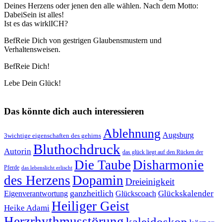
Deines Herzens oder jenen den alle wählen. Nach dem Motto:
DabeiSein ist alles!
Ist es das wirklICH?
BefReie Dich von gestrigen Glaubensmustern und
Verhaltensweisen.
BefReie Dich!
Lebe Dein Glück!
Das könnte dich auch interessieren
Ablehnung
Augsburg
3wichtige eigenschaften des gehirns
Bluthochdruck
Autorin
das glück liegt auf den Rücken der
Die Taube
Disharmonie
Pferde
das lebenslicht erlischt
des Herzens
Dopamin
Dreieinigkeit
ganzheitlich
Glückskalender
Eigenverantwortung
Glückscoach
Heiliger Geist
Heike Adami
Herzrhythmusstörung
kaleidoskop