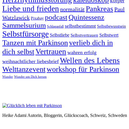
körper
Liebe und frieden
Pankreas
normalität
Paul
podcast
Quintessenz
Watzlawick
Pixabay
Sammelsurium
selbstbestimmt
Selbstbewusstsein
Schlaganfall
Selbstfürsorge
Selbstliebe
Selbstvertrauen
Selbstwert
Tanzen mit Parkinson
verlieb dich in
Vertrauen
dich selbst
wahren erfolg
Wellen des Lebens
weihnachtlicher liebesbrief
Welttanzevent
workshop für Parkinson
Wunder
Wunder um Dich herum
Heike Adami Autorin, Bloggerin, Glückscoach, Schweiz, Schweden