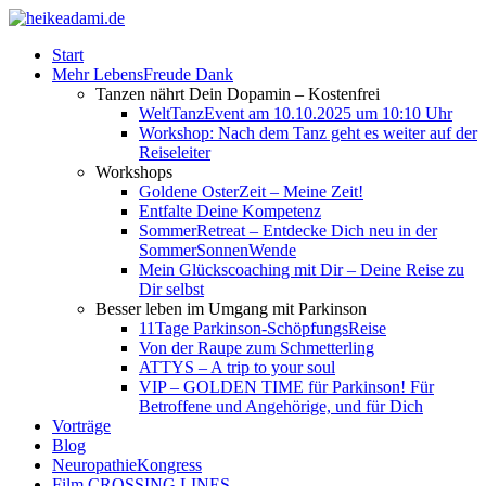
Start
Mehr LebensFreude Dank
Tanzen nährt Dein Dopamin – Kostenfrei
WeltTanzEvent am 10.10.2025 um 10:10 Uhr
Workshop: Nach dem Tanz geht es weiter auf der
Reiseleiter
Workshops
Goldene OsterZeit – Meine Zeit!
Entfalte Deine Kompetenz
SommerRetreat – Entdecke Dich neu in der
SommerSonnenWende
Mein Glückscoaching mit Dir – Deine Reise zu
Dir selbst
Besser leben im Umgang mit Parkinson
11Tage Parkinson-SchöpfungsReise
Von der Raupe zum Schmetterling
ATTYS – A trip to your soul
VIP – GOLDEN TIME für Parkinson! Für
Betroffene und Angehörige, und für Dich
Vorträge
Blog
NeuropathieKongress
Film CROSSING LINES