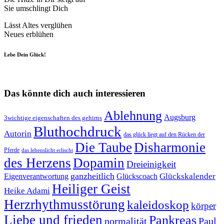
Sie umschlingt Dich
Lässt Altes verglühen
Neues erblühen
Lebe Dein Glück!
Das könnte dich auch interessieren
Ablehnung
Augsburg
3wichtige eigenschaften des gehirns
Bluthochdruck
Autorin
das glück liegt auf den Rücken der
Die Taube
Disharmonie
Pferde
das lebenslicht erlischt
des Herzens
Dopamin
Dreieinigkeit
ganzheitlich
Glückskalender
Eigenverantwortung
Glückscoach
Heiliger Geist
Heike Adami
Herzrhythmusstörung
kaleidoskop
körper
Liebe und frieden
Pankreas
normalität
Paul