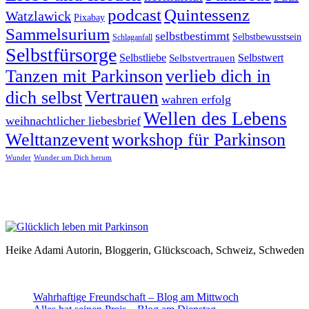
podcast
Quintessenz
Watzlawick
Pixabay
Sammelsurium
selbstbestimmt
Selbstbewusstsein
Schlaganfall
Selbstfürsorge
Selbstliebe
Selbstvertrauen
Selbstwert
Tanzen mit Parkinson
verlieb dich in
Vertrauen
dich selbst
wahren erfolg
Wellen des Lebens
weihnachtlicher liebesbrief
Welttanzevent
workshop für Parkinson
Wunder
Wunder um Dich herum
Heike Adami Autorin, Bloggerin, Glückscoach, Schweiz, Schweden
Wahrhaftige Freundschaft – Blog am Mittwoch