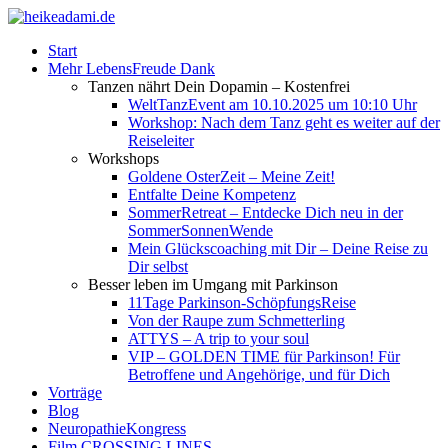
Start
Mehr LebensFreude Dank
Tanzen nährt Dein Dopamin – Kostenfrei
WeltTanzEvent am 10.10.2025 um 10:10 Uhr
Workshop: Nach dem Tanz geht es weiter auf der
Reiseleiter
Workshops
Goldene OsterZeit – Meine Zeit!
Entfalte Deine Kompetenz
SommerRetreat – Entdecke Dich neu in der
SommerSonnenWende
Mein Glückscoaching mit Dir – Deine Reise zu
Dir selbst
Besser leben im Umgang mit Parkinson
11Tage Parkinson-SchöpfungsReise
Von der Raupe zum Schmetterling
ATTYS – A trip to your soul
VIP – GOLDEN TIME für Parkinson! Für
Betroffene und Angehörige, und für Dich
Vorträge
Blog
NeuropathieKongress
Film CROSSING LINES