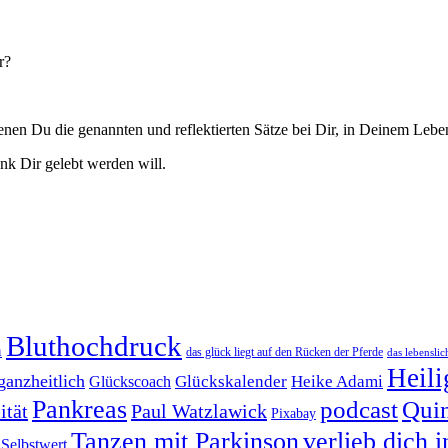
r?
en Du die genannten und reflektierten Sätze bei Dir, in Deinem Leben
nk Dir gelebt werden will.
Bluthochdruck
n
das glück liegt auf den Rücken der Pferde
das lebenslich
Heili
ganzheitlich
Heike Adami
Glückskalender
Glückscoach
Pankreas
podcast
Quin
ität
Paul Watzlawick
Pixabay
Tanzen mit Parkinson
verlieb dich i
Selbstwert