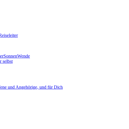
eiseleiter
mmerSonnenWende
 selbst
ne und Angehörige, und für Dich