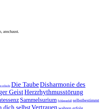
, anschaust.
Die Taube
Disharmonie des
t erlischt
ger Geist
Herzrhythmusstörung
tessenz
Sammelsurium
selbstbestimmt
Schlaganfall
Vertrauen
n dich selbst
wahren erfolg