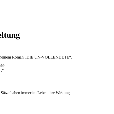
eltung
er mit meinem Roman „DIE UN-VOLLENDETE“.
ahl:
 …“
i Sätze haben immer im Leben ihre Wirkung.