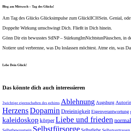
Blog am Mittwoch – Tag des Glücks!
Am Tag des Glücks Glücksimpulse zum GlücklICHSein. Genial, ode
Doppelte Wirkung umschwingt Dich. Fließt in Dich hinein.
Gönn Dir ein bewusstes StINP – StärkungImNichtstunPäuschen, in den
Notiere und verbrenne, was Du loslassen möchtest. Atme ein, was Da
Lebe Dein Glück!
Das könnte dich auch interessieren
Ablehnung
Autori
Augsburg
3wichtige eigenschaften des gehirns
Herzens
Dopamin
Dreieinigkeit
Eigenverantwortung
Liebe und frieden
kaleidoskop
normal
körper
Selbstfürsorge
Selbstliebe
Selbstvertrauen
Selbstbewusstsein