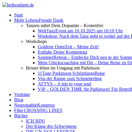
Start
Mehr LebensFreude Dank
Tanzen nährt Dein Dopamin – Kostenfrei
WeltTanzEvent am 10.10.2025 um 10:10 Uhr
Workshop: Nach dem Tanz geht es weiter auf der R
Workshops
Goldene OsterZeit – Meine Zeit!
Entfalte Deine Kompetenz
SommerRetreat – Entdecke Dich neu in der So
Mein Glückscoaching mit Dir – Deine Reise zu Dir
Besser leben im Umgang mit Parkinson
11Tage Parkinson-SchöpfungsReise
Von der Raupe zum Schmetterling
ATTYS – A trip to your soul
VIP – GOLDEN TIME für Parkinson! Für Betroffe
Vorträge
Blog
NeuropathieKongress
Film CROSSING LINES
Bücher
ICH BIN!
Der Klang des Schweigens
DIE UN-VOLLENDETE