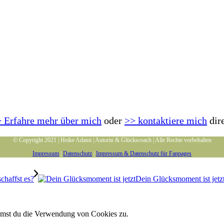
 Erfahre mehr über mich
oder
>> kontaktiere mich
dir
© Copyright 2021 | Heike Adami | Autorin & Glückscoach | Alle Rechte vorbehalten
Impressum
|
Datenschutz
|
Impressum & Datenschutz für Fanpages
Dein Glücksmoment ist jetz
immst du die Verwendung von Cookies zu.