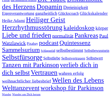
Pferde
das lebenslicht erlischt
des Herzens
Dopamin
Dreieinigkeit
ganzheitlich
Glückskalender
Eigenverantwortung
Glückscoach
Heiliger Geist
Heike Adami
Herzrhythmusstörung
kaleidoskop
körper
Liebe und frieden
Pankreas
normalität
Paul
podcast
Quintessenz
Watzlawick
Pixabay
Sammelsurium
selbstbestimmt
Selbstbewusstsein
Schlaganfall
Selbstfürsorge
Selbstliebe
Selbstvertrauen
Selbstwert
Tanzen mit Parkinson
verlieb dich in
Vertrauen
dich selbst
wahren erfolg
Wellen des Lebens
weihnachtlicher liebesbrief
Welttanzevent
workshop für Parkinson
Wunder
Wunder um Dich herum