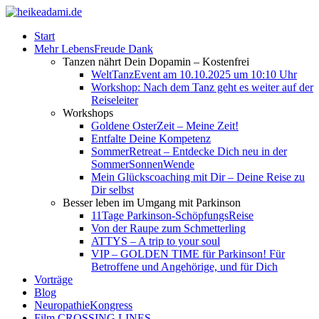
Start
Mehr LebensFreude Dank
Tanzen nährt Dein Dopamin – Kostenfrei
WeltTanzEvent am 10.10.2025 um 10:10 Uhr
Workshop: Nach dem Tanz geht es weiter auf der
Reiseleiter
Workshops
Goldene OsterZeit – Meine Zeit!
Entfalte Deine Kompetenz
SommerRetreat – Entdecke Dich neu in der
SommerSonnenWende
Mein Glückscoaching mit Dir – Deine Reise zu
Dir selbst
Besser leben im Umgang mit Parkinson
11Tage Parkinson-SchöpfungsReise
Von der Raupe zum Schmetterling
ATTYS – A trip to your soul
VIP – GOLDEN TIME für Parkinson! Für
Betroffene und Angehörige, und für Dich
Vorträge
Blog
NeuropathieKongress
Film CROSSING LINES