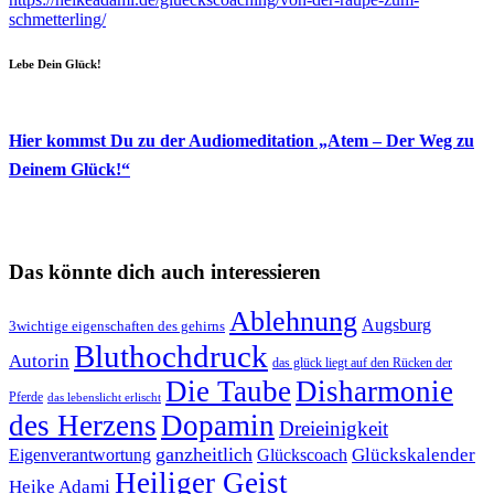
schmetterling/
Lebe Dein Glück!
Hier kommst Du zu der Audiomeditation „Atem – Der Weg zu
Deinem Glück!“
Das könnte dich auch interessieren
Ablehnung
Augsburg
3wichtige eigenschaften des gehirns
Bluthochdruck
Autorin
das glück liegt auf den Rücken der
Die Taube
Disharmonie
Pferde
das lebenslicht erlischt
des Herzens
Dopamin
Dreieinigkeit
ganzheitlich
Glückskalender
Eigenverantwortung
Glückscoach
Heiliger Geist
Heike Adami