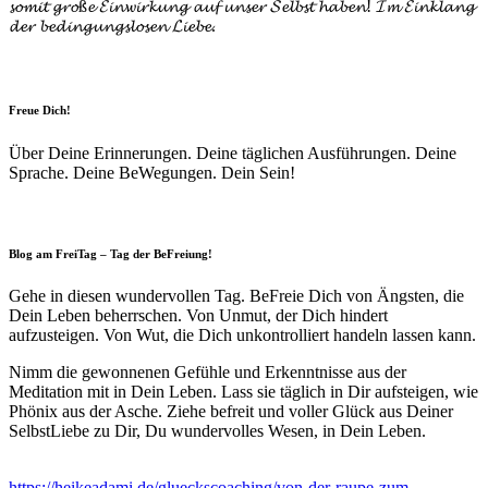
𝓼𝓸𝓶𝓲𝓽 𝓰𝓻𝓸ß𝓮 𝓔𝓲𝓷𝔀𝓲𝓻𝓴𝓾𝓷𝓰 𝓪𝓾𝓯 𝓾𝓷𝓼𝓮𝓻 𝓢𝓮𝓵𝓫𝓼𝓽 𝓱𝓪𝓫𝓮𝓷! 𝓘𝓶 𝓔𝓲𝓷𝓴𝓵𝓪𝓷𝓰
𝓭𝓮𝓻 𝓫𝓮𝓭𝓲𝓷𝓰𝓾𝓷𝓰𝓼𝓵𝓸𝓼𝓮𝓷 𝓛𝓲𝓮𝓫𝓮.
Freue Dich!
Über Deine Erinnerungen. Deine täglichen Ausführungen. Deine
Sprache. Deine BeWegungen. Dein Sein!
Blog am FreiTag – Tag der BeFreiung!
Gehe in diesen wundervollen Tag. BeFreie Dich von Ängsten, die
Dein Leben beherrschen. Von Unmut, der Dich hindert
aufzusteigen. Von Wut, die Dich unkontrolliert handeln lassen kann.
Nimm die gewonnenen Gefühle und Erkenntnisse aus der
Meditation mit in Dein Leben. Lass sie täglich in Dir aufsteigen, wie
Phönix aus der Asche. Ziehe befreit und voller Glück aus Deiner
SelbstLiebe zu Dir, Du wundervolles Wesen, in Dein Leben.
https://heikeadami.de/glueckscoaching/von-der-raupe-zum-