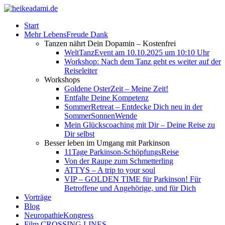
Start
Mehr LebensFreude Dank
Tanzen nährt Dein Dopamin – Kostenfrei
WeltTanzEvent am 10.10.2025 um 10:10 Uhr
Workshop: Nach dem Tanz geht es weiter auf der
Reiseleiter
Workshops
Goldene OsterZeit – Meine Zeit!
Entfalte Deine Kompetenz
SommerRetreat – Entdecke Dich neu in der
SommerSonnenWende
Mein Glückscoaching mit Dir – Deine Reise zu
Dir selbst
Besser leben im Umgang mit Parkinson
11Tage Parkinson-SchöpfungsReise
Von der Raupe zum Schmetterling
ATTYS – A trip to your soul
VIP – GOLDEN TIME für Parkinson! Für
Betroffene und Angehörige, und für Dich
Vorträge
Blog
NeuropathieKongress
Film CROSSING LINES