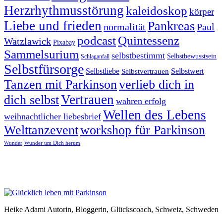
Herzrhythmusstörung
kaleidoskop
körper
Liebe und frieden
Pankreas
normalität
Paul
podcast
Quintessenz
Watzlawick
Pixabay
Sammelsurium
selbstbestimmt
Selbstbewusstsein
Schlaganfall
Selbstfürsorge
Selbstliebe
Selbstvertrauen
Selbstwert
Tanzen mit Parkinson
verlieb dich in
Vertrauen
dich selbst
wahren erfolg
Wellen des Lebens
weihnachtlicher liebesbrief
Welttanzevent
workshop für Parkinson
Wunder
Wunder um Dich herum
Heike Adami Autorin, Bloggerin, Glückscoach, Schweiz, Schweden