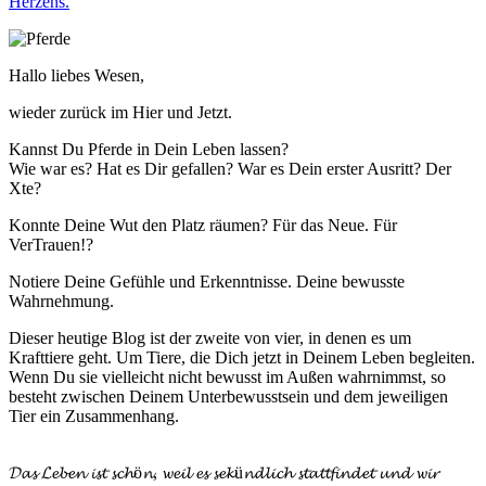
Herzens.
Hallo liebes Wesen,
wieder zurück im Hier und Jetzt.
Kannst Du Pferde in Dein Leben lassen?
Wie war es? Hat es Dir gefallen? War es Dein erster Ausritt? Der
Xte?
Konnte Deine Wut den Platz räumen? Für das Neue. Für
VerTrauen!?
Notiere Deine Gefühle und Erkenntnisse. Deine bewusste
Wahrnehmung.
Dieser heutige Blog ist der zweite von vier, in denen es um
Krafttiere geht. Um Tiere, die Dich jetzt in Deinem Leben begleiten.
Wenn Du sie vielleicht nicht bewusst im Außen wahrnimmst, so
besteht zwischen Deinem Unterbewusstsein und dem jeweiligen
Tier ein Zusammenhang.
𝓓𝓪𝓼 𝓛𝓮𝓫𝓮𝓷 𝓲𝓼𝓽 𝓼𝓬𝓱ö𝓷, 𝔀𝓮𝓲𝓵 𝓮𝓼 𝓼𝓮𝓴ü𝓷𝓭𝓵𝓲𝓬𝓱 𝓼𝓽𝓪𝓽𝓽𝓯𝓲𝓷𝓭𝓮𝓽 𝓾𝓷𝓭 𝔀𝓲𝓻