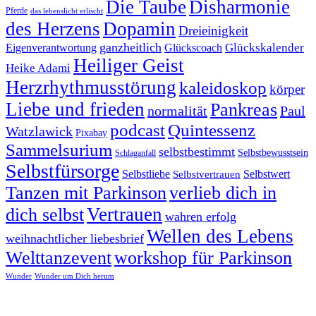
Die Taube
Disharmonie
Pferde
das lebenslicht erlischt
des Herzens
Dopamin
Dreieinigkeit
ganzheitlich
Glückskalender
Eigenverantwortung
Glückscoach
Heiliger Geist
Heike Adami
Herzrhythmusstörung
kaleidoskop
körper
Liebe und frieden
Pankreas
normalität
Paul
podcast
Quintessenz
Watzlawick
Pixabay
Sammelsurium
selbstbestimmt
Selbstbewusstsein
Schlaganfall
Selbstfürsorge
Selbstliebe
Selbstvertrauen
Selbstwert
Tanzen mit Parkinson
verlieb dich in
Vertrauen
dich selbst
wahren erfolg
Wellen des Lebens
weihnachtlicher liebesbrief
Welttanzevent
workshop für Parkinson
Wunder
Wunder um Dich herum