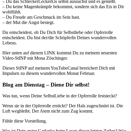
– Du das SchleckerLeckerEis selbst aussuchst und es genießt.
– Du keine Magenkrämpfe bekommst, sondern sich das Eis in Dir
wohlfühlt.
– Du Freude am Geschmack im Sein hast.
– der Mut die Angst besiegt.
Du entscheidest, ob Du Dich für Selbstliebe oder Opferrolle
entscheidest. Du bist der/die SchöpferIn Deines wundervollen
Lebens.
Hier unten auf diesem LINK kommst Du zu meinem neuesten
Video-StINP mit Mona Zöschinger.
Dieses StINP auf meinem YouTubeCanal bereichert Dich mit
Impulsen zu diesem wundervollen Monat Februar.
Blog am Dienstag – Diene Dir selbst!
Was tun, wenn Deine SelbstLiebe in der Opferrolle feststeckt?
Wenn sie in der Opferrolle erstickt? Der Hals zugeschnürt ist. Die
Luft wegbleibt. Der Atem nicht zum Zug kommt.
Fühle diese Vorstellung.
Was ist Dein erster Gedanke beim Lesen dieser letzten Zeilen? Was