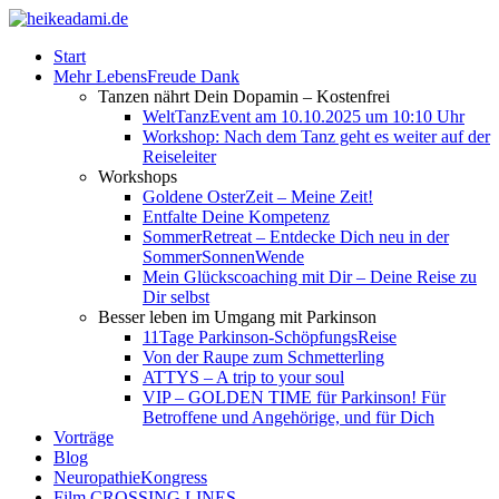
Start
Mehr LebensFreude Dank
Tanzen nährt Dein Dopamin – Kostenfrei
WeltTanzEvent am 10.10.2025 um 10:10 Uhr
Workshop: Nach dem Tanz geht es weiter auf der
Reiseleiter
Workshops
Goldene OsterZeit – Meine Zeit!
Entfalte Deine Kompetenz
SommerRetreat – Entdecke Dich neu in der
SommerSonnenWende
Mein Glückscoaching mit Dir – Deine Reise zu
Dir selbst
Besser leben im Umgang mit Parkinson
11Tage Parkinson-SchöpfungsReise
Von der Raupe zum Schmetterling
ATTYS – A trip to your soul
VIP – GOLDEN TIME für Parkinson! Für
Betroffene und Angehörige, und für Dich
Vorträge
Blog
NeuropathieKongress
Film CROSSING LINES