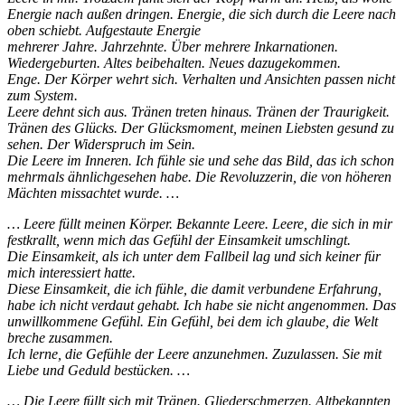
Energie nach außen dringen. Energie, die sich durch die Leere nach
oben schiebt. Aufgestaute Energie
mehrerer Jahre. Jahrzehnte. Über mehrere Inkarnationen.
Wiedergeburten. Altes beibehalten. Neues dazugekommen.
Enge. Der Körper wehrt sich. Verhalten und Ansichten passen nicht
zum System.
Leere dehnt sich aus. Tränen treten hinaus. Tränen der Traurigkeit.
Tränen des Glücks. Der Glücksmoment, meinen Liebsten gesund zu
sehen. Der Widerspruch im Sein.
Die Leere im Inneren. Ich fühle sie und sehe das Bild, das ich schon
mehrmals ähnlichgesehen habe. Die Revoluzzerin, die von höheren
Mächten missachtet wurde. …
… Leere füllt meinen Körper. Bekannte Leere. Leere, die sich in mir
festkrallt, wenn mich das Gefühl der Einsamkeit umschlingt.
Die Einsamkeit, als ich unter dem Fallbeil lag und sich keiner für
mich interessiert hatte.
Diese Einsamkeit, die ich fühle, die damit verbundene Erfahrung,
habe ich nicht verdaut gehabt. Ich habe sie nicht angenommen. Das
unwillkommene Gefühl. Ein Gefühl, bei dem ich glaube, die Welt
breche zusammen.
Ich lerne, die Gefühle der Leere anzunehmen. Zuzulassen. Sie mit
Liebe und Geduld bestücken. …
… Die Leere füllt sich mit Tränen. Gliederschmerzen. Altbekannten