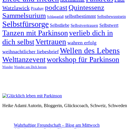
podcast
Quintessenz
Watzlawick
Pixabay
Sammelsurium
selbstbestimmt
Selbstbewusstsein
Schlaganfall
Selbstfürsorge
Selbstliebe
Selbstvertrauen
Selbstwert
Tanzen mit Parkinson
verlieb dich in
Vertrauen
dich selbst
wahren erfolg
Wellen des Lebens
weihnachtlicher liebesbrief
Welttanzevent
workshop für Parkinson
Wunder
Wunder um Dich herum
Heike Adami Autorin, Bloggerin, Glückscoach, Schweiz, Schweden
Wahrhaftige Freundschaft – Blog am Mittwoch