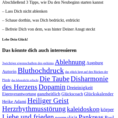
Abschließend 3 Tipps, wie Du den Neubeginn starten kannst
– Lass Dich nicht ablenken
– Schaue dorthin, was Dich bedrückt, erdrückt
– Befreie Dich von dem, was hinter Deiner Ansgt steckt
Lebe Dein Glück!
Das könnte dich auch interessieren
Ablehnung
Augsburg
3wichtige eigenschaften des gehirns
Bluthochdruck
Autorin
das glück liegt auf den Rücken der
Die Taube
Disharmonie
Pferde
das lebenslicht erlischt
des Herzens
Dopamin
Dreieinigkeit
ganzheitlich
Glückskalender
Eigenverantwortung
Glückscoach
Heiliger Geist
Heike Adami
Herzrhythmusstörung
kaleidoskop
körper
Liebe und frieden
Pankreas
normalität
Paul