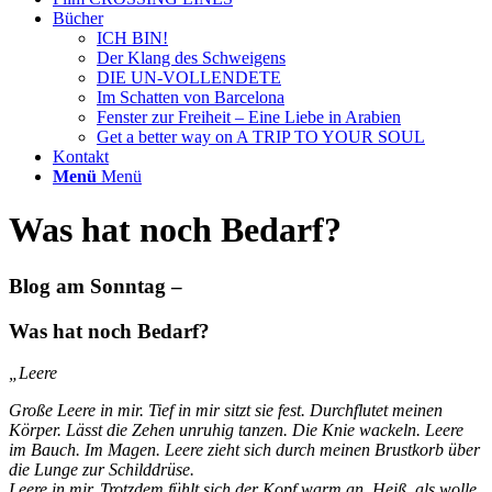
Bücher
ICH BIN!
Der Klang des Schweigens
DIE UN-VOLLENDETE
Im Schatten von Barcelona
Fenster zur Freiheit – Eine Liebe in Arabien
Get a better way on A TRIP TO YOUR SOUL
Kontakt
Menü
Menü
Was hat noch Bedarf?
Blog am Sonntag –
Was hat noch Bedarf?
„Leere
Große Leere in mir. Tief in mir sitzt sie fest. Durchflutet meinen
Körper. Lässt die Zehen unruhig tanzen. Die Knie wackeln. Leere
im Bauch. Im Magen. Leere zieht sich durch meinen Brustkorb über
die Lunge zur Schilddrüse.
Leere in mir. Trotzdem fühlt sich der Kopf warm an. Heiß, als wolle