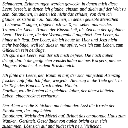
Schmerzen. Erinnerungen werden geweckt, in denen mich diese
Leere beseelt, in denen ich glaube, einsam und allein auf der Welt zu
sein. Situationen, in denen ich nicht das erhalte, von dem ich
glaube, es stehe mir zu. Situationen, in denen geliebte Menschen
„Lebewohl“ sagen, obgleich ich weiß, wir sehen uns wieder.
Tränen der Liebe. Tränen der Einsamkeit, als Zeichen der gefühlten
Leere. Der Leere, die der Vergangenheit angehört. Der Leere, die
hinter mir liegt. Der Leere, die ich heute im Hier und Jetzt nicht
mehr benötige, weil ich alles in mir spüre, was ich zum Leben, zum
Glücklich sein benötige.
Ich spüre die Leere, von der ich mich befreie. Die nach außen
dringt, durch die geöffneten Fensterläden meines Körpers, meines
Magens. Bauchs. Aus dem Brustbereich.
Ich fühle die Leere, den Raum in mir, der sich mit jedem Atemzug
frischer Luft füllt. Ich fühle, wie jeder Atemzug in die Tiefe geht. In
die Tiefe des Bauchs. Nach unten. Hinein.
Dorthin, wo die Lasten der gelebten Jahre, der überschütteten
Leben, eingetrocknet verharren.
Der Atem löst die Schichten nacheinander. Löst die Kruste der
Emotionen, der ungelebten
Emotionen. Weicht den Mörtel auf. Bringt das emotionale Haus zum
Wanken. Gerüttelt. Geschüttelt von außen bricht es in sich
zusammen. Löst sich auf und bildet sich neu. Vielleicht.