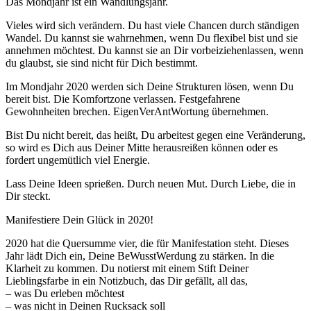
Das Mondjahr ist ein Wandlungsjahr.
Vieles wird sich verändern. Du hast viele Chancen durch ständigen
Wandel. Du kannst sie wahrnehmen, wenn Du flexibel bist und sie
annehmen möchtest. Du kannst sie an Dir vorbeiziehenlassen, wenn
du glaubst, sie sind nicht für Dich bestimmt.
Im Mondjahr 2020 werden sich Deine Strukturen lösen, wenn Du
bereit bist. Die Komfortzone verlassen. Festgefahrene
Gewohnheiten brechen. EigenVerAntWortung übernehmen.
Bist Du nicht bereit, das heißt, Du arbeitest gegen eine Veränderung,
so wird es Dich aus Deiner Mitte herausreißen können oder es
fordert ungemütlich viel Energie.
Lass Deine Ideen sprießen. Durch neuen Mut. Durch Liebe, die in
Dir steckt.
Manifestiere Dein Glück in 2020!
2020 hat die Quersumme vier, die für Manifestation steht. Dieses
Jahr lädt Dich ein, Deine BeWusstWerdung zu stärken. In die
Klarheit zu kommen. Du notierst mit einem Stift Deiner
Lieblingsfarbe in ein Notizbuch, das Dir gefällt, all das,
– was Du erleben möchtest
– was nicht in Deinen Rucksack soll