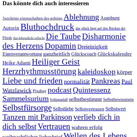
Das könnte dich auch interessieren
Ablehnung
Augsburg
3wichtige eigenschaften des gehirns
Bluthochdruck
Autorin
das glück liegt auf den Rücken der
Die Taube
Disharmonie
Pferde
das lebenslicht erlischt
des Herzens
Dopamin
Dreieinigkeit
ganzheitlich
Glückskalender
Eigenverantwortung
Glückscoach
Heiliger Geist
Heike Adami
Herzrhythmusstörung
kaleidoskop
körper
Liebe und frieden
Pankreas
normalität
Paul
podcast
Quintessenz
Watzlawick
Pixabay
Sammelsurium
selbstbestimmt
Selbstbewusstsein
Schlaganfall
Selbstfürsorge
Selbstliebe
Selbstvertrauen
Selbstwert
Tanzen mit Parkinson
verlieb dich in
Vertrauen
dich selbst
wahren erfolg
Wellen des Lebens
weihnachtlicher liebesbrief