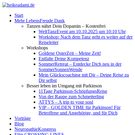
Start
Mehr LebensFreude Dank
Tanzen nährt Dein Dopamin – Kostenfrei
WeltTanzEvent am 10.10.2025 um 10:10 Uhr
Workshop: Nach dem Tanz geht es weiter auf der
Reiseleiter
Workshops
Goldene OsterZeit – Meine Zeit!
Entfalte Deine Kompetenz
SommerRetreat – Entdecke Dich neu in der
SommerSonnenWende
Mein Glückscoaching mit Dir – Deine Reise zu
Dir selbst
Besser leben im Umgang mit Parkinson
11Tage Parkinson-SchöpfungsReise
Von der Raupe zum Schmetterling
ATTYS – A trip to your soul
VIP – GOLDEN TIME für Parkinson! Für
Betroffene und Angehörige, und für Dich
Vorträge
Blog
NeuropathieKongress
Film CROSSING LINES