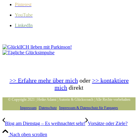
Pinterest
YouTube
LinkedIn
>> Erfahre mehr über mich
oder
>> kontaktiere
mich
direkt
© Copyright 2021 | Heike Adami | Autorin & Glückscoach | Alle Rechte vorbehalten
Impressum
|
Datenschutz
|
Impressum & Datenschutz für Fanpages
Blog am Dienstag – Es weihnachtet sehr!
Vorsätze oder Ziele?
Nach oben scrollen