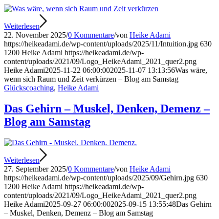
Weiterlesen
22. November 2025
/
0 Kommentare
/
von
Heike Adami
https://heikeadami.de/wp-content/uploads/2025/11/Intuition.jpg
630
1200
Heike Adami
https://heikeadami.de/wp-
content/uploads/2021/09/Logo_HeikeAdami_2021_quer2.png
Heike Adami
2025-11-22 06:00:00
2025-11-07 13:13:56
Was wäre,
wenn sich Raum und Zeit verkürzen – Blog am Samstag
Glückscoaching
,
Heike Adami
Das Gehirn – Muskel, Denken, Demenz –
Blog am Samstag
Weiterlesen
27. September 2025
/
0 Kommentare
/
von
Heike Adami
https://heikeadami.de/wp-content/uploads/2025/09/Gehirn.jpg
630
1200
Heike Adami
https://heikeadami.de/wp-
content/uploads/2021/09/Logo_HeikeAdami_2021_quer2.png
Heike Adami
2025-09-27 06:00:00
2025-09-15 13:55:48
Das Gehirn
– Muskel, Denken, Demenz – Blog am Samstag