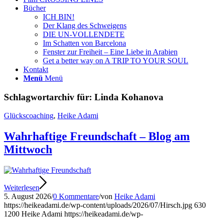
Bücher
ICH BIN!
Der Klang des Schweigens
DIE UN-VOLLENDETE
Im Schatten von Barcelona
Fenster zur Freiheit – Eine Liebe in Arabien
Get a better way on A TRIP TO YOUR SOUL
Kontakt
Menü
Menü
Schlagwortarchiv für:
Linda Kohanova
Glückscoaching
,
Heike Adami
Wahrhaftige Freundschaft – Blog am
Mittwoch
Weiterlesen
5. August 2026
/
0 Kommentare
/
von
Heike Adami
https://heikeadami.de/wp-content/uploads/2026/07/Hirsch.jpg
630
1200
Heike Adami
https://heikeadami.de/wp-