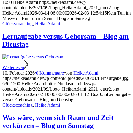
1050
Heike Adami
https://heikeadami.de/wp-
content/uploads/2021/09/Logo_HeikeAdami_2021_quer2.png
Heike Adami
2026-03-14 06:00:00
2026-02-03 12:54:15
Kein Tun im
Müssen – Ein Tun im Sein – Blog am Samstag
Glückscoaching
,
Heike Adami
Lernaufgabe versus Gehorsam – Blog am
Dienstag
Weiterlesen
10. Februar 2026
/
0 Kommentare
/
von
Heike Adami
https://heikeadami.de/wp-content/uploads/2026/01/Lernaufgabe.jpg
630
1200
Heike Adami
https://heikeadami.de/wp-
content/uploads/2021/09/Logo_HeikeAdami_2021_quer2.png
Heike Adami
2026-02-10 06:00:00
2026-01-12 16:20:36
Lernaufgabe
versus Gehorsam – Blog am Dienstag
Glückscoaching
,
Heike Adami
Was wäre, wenn sich Raum und Zeit
verkürzen – Blog am Samstag