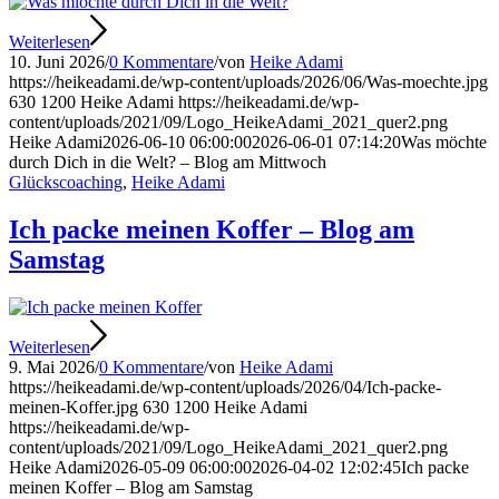
Weiterlesen
10. Juni 2026
/
0 Kommentare
/
von
Heike Adami
https://heikeadami.de/wp-content/uploads/2026/06/Was-moechte.jpg
630
1200
Heike Adami
https://heikeadami.de/wp-
content/uploads/2021/09/Logo_HeikeAdami_2021_quer2.png
Heike Adami
2026-06-10 06:00:00
2026-06-01 07:14:20
Was möchte
durch Dich in die Welt? – Blog am Mittwoch
Glückscoaching
,
Heike Adami
Ich packe meinen Koffer – Blog am
Samstag
Weiterlesen
9. Mai 2026
/
0 Kommentare
/
von
Heike Adami
https://heikeadami.de/wp-content/uploads/2026/04/Ich-packe-
meinen-Koffer.jpg
630
1200
Heike Adami
https://heikeadami.de/wp-
content/uploads/2021/09/Logo_HeikeAdami_2021_quer2.png
Heike Adami
2026-05-09 06:00:00
2026-04-02 12:02:45
Ich packe
meinen Koffer – Blog am Samstag