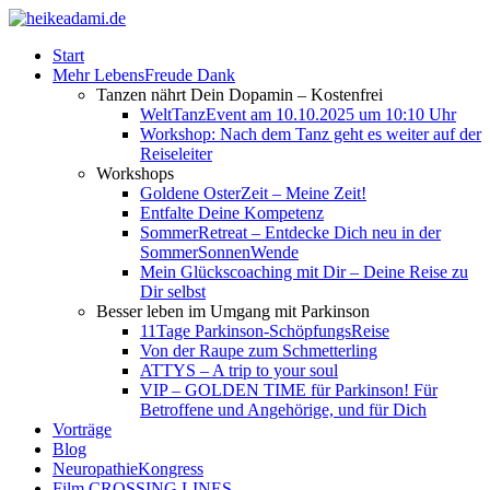
Start
Mehr LebensFreude Dank
Tanzen nährt Dein Dopamin – Kostenfrei
WeltTanzEvent am 10.10.2025 um 10:10 Uhr
Workshop: Nach dem Tanz geht es weiter auf der
Reiseleiter
Workshops
Goldene OsterZeit – Meine Zeit!
Entfalte Deine Kompetenz
SommerRetreat – Entdecke Dich neu in der
SommerSonnenWende
Mein Glückscoaching mit Dir – Deine Reise zu
Dir selbst
Besser leben im Umgang mit Parkinson
11Tage Parkinson-SchöpfungsReise
Von der Raupe zum Schmetterling
ATTYS – A trip to your soul
VIP – GOLDEN TIME für Parkinson! Für
Betroffene und Angehörige, und für Dich
Vorträge
Blog
NeuropathieKongress
Film CROSSING LINES