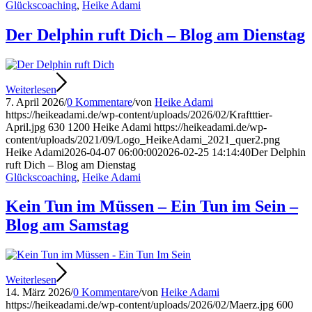
Glückscoaching
,
Heike Adami
Der Delphin ruft Dich – Blog am Dienstag
Weiterlesen
7. April 2026
/
0 Kommentare
/
von
Heike Adami
https://heikeadami.de/wp-content/uploads/2026/02/Kraftttier-
April.jpg
630
1200
Heike Adami
https://heikeadami.de/wp-
content/uploads/2021/09/Logo_HeikeAdami_2021_quer2.png
Heike Adami
2026-04-07 06:00:00
2026-02-25 14:14:40
Der Delphin
ruft Dich – Blog am Dienstag
Glückscoaching
,
Heike Adami
Kein Tun im Müssen – Ein Tun im Sein –
Blog am Samstag
Weiterlesen
14. März 2026
/
0 Kommentare
/
von
Heike Adami
https://heikeadami.de/wp-content/uploads/2026/02/Maerz.jpg
600