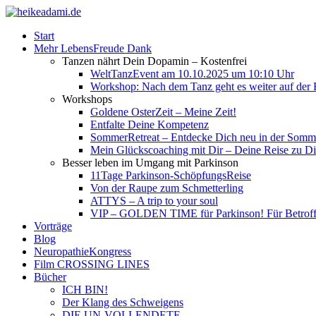
Start
Mehr LebensFreude Dank
Tanzen nährt Dein Dopamin – Kostenfrei
WeltTanzEvent am 10.10.2025 um 10:10 Uhr
Workshop: Nach dem Tanz geht es weiter auf der R
Workshops
Goldene OsterZeit – Meine Zeit!
Entfalte Deine Kompetenz
SommerRetreat – Entdecke Dich neu in der So
Mein Glückscoaching mit Dir – Deine Reise zu Dir
Besser leben im Umgang mit Parkinson
11Tage Parkinson-SchöpfungsReise
Von der Raupe zum Schmetterling
ATTYS – A trip to your soul
VIP – GOLDEN TIME für Parkinson! Für Betroffe
Vorträge
Blog
NeuropathieKongress
Film CROSSING LINES
Bücher
ICH BIN!
Der Klang des Schweigens
DIE UN-VOLLENDETE