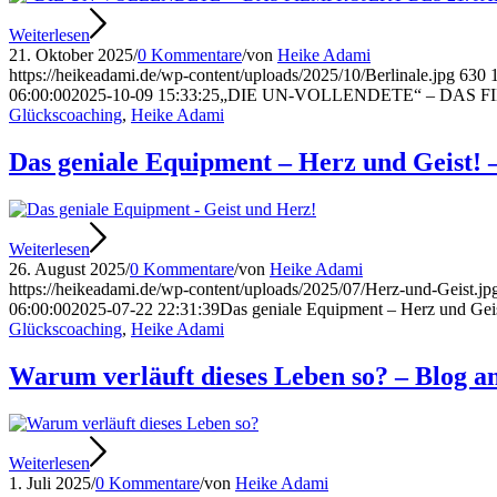
Weiterlesen
21. Oktober 2025
/
0 Kommentare
/
von
Heike Adami
https://heikeadami.de/wp-content/uploads/2025/10/Berlinale.jpg
630
06:00:00
2025-10-09 15:33:25
„DIE UN-VOLLENDETE“ – DAS FI
Glückscoaching
,
Heike Adami
Das geniale Equipment – Herz und Geist! 
Weiterlesen
26. August 2025
/
0 Kommentare
/
von
Heike Adami
https://heikeadami.de/wp-content/uploads/2025/07/Herz-und-Geist.jp
06:00:00
2025-07-22 22:31:39
Das geniale Equipment – Herz und Gei
Glückscoaching
,
Heike Adami
Warum verläuft dieses Leben so? – Blog a
Weiterlesen
1. Juli 2025
/
0 Kommentare
/
von
Heike Adami