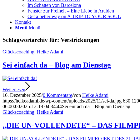
Im Schatten von Barcelona
Fenster zur Freiheit – Eine Liebe in Arabien
Get a better way on A TRIP TO YOUR SOUL
Kontakt
Menü
Menü
Schlagwortarchiv für:
Verstrickungen
Glückscoaching
,
Heike Adami
Sei einfach da – Blog am Dienstag
Weiterlesen
16. Dezember 2025
/
0 Kommentare
/
von
Heike Adami
https://heikeadami.de/wp-content/uploads/2025/11/sei-da.jpg
630
120
06:00:00
2025-12-19 04:34:44
Sei einfach da – Blog am Dienstag
Glückscoaching
,
Heike Adami
„DIE UN-VOLLENDETE“ – DAS FILMPR