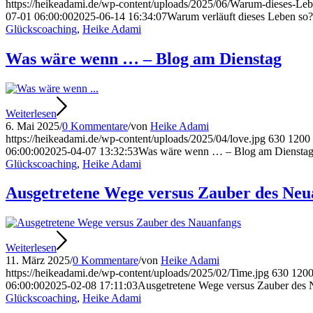
https://heikeadami.de/wp-content/uploads/2025/06/Warum-dieses-Leb
07-01 06:00:00
2025-06-14 16:34:07
Warum verläuft dieses Leben so
Glückscoaching
,
Heike Adami
Was wäre wenn … – Blog am Dienstag
Weiterlesen
6. Mai 2025
/
0 Kommentare
/
von
Heike Adami
https://heikeadami.de/wp-content/uploads/2025/04/love.jpg
630
1200
06:00:00
2025-04-07 13:32:53
Was wäre wenn … – Blog am Diensta
Glückscoaching
,
Heike Adami
Ausgetretene Wege versus Zauber des Neu
Weiterlesen
11. März 2025
/
0 Kommentare
/
von
Heike Adami
https://heikeadami.de/wp-content/uploads/2025/02/Time.jpg
630
120
06:00:00
2025-02-08 17:11:03
Ausgetretene Wege versus Zauber des 
Glückscoaching
,
Heike Adami