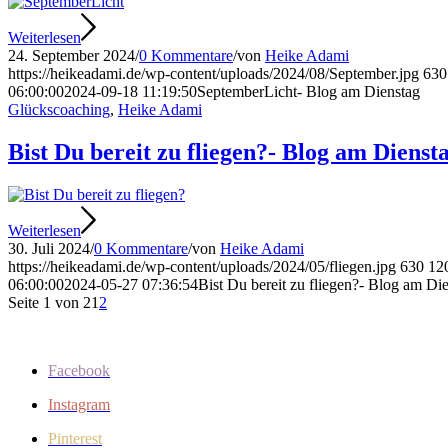
Weiterlesen
24. September 2024
/
0 Kommentare
/
von
Heike Adami
https://heikeadami.de/wp-content/uploads/2024/08/September.jpg
630
06:00:00
2024-09-18 11:19:50
SeptemberLicht- Blog am Dienstag
Glückscoaching
,
Heike Adami
Bist Du bereit zu fliegen?- Blog am Dienst
Weiterlesen
30. Juli 2024
/
0 Kommentare
/
von
Heike Adami
https://heikeadami.de/wp-content/uploads/2024/05/fliegen.jpg
630
12
06:00:00
2024-05-27 07:36:54
Bist Du bereit zu fliegen?- Blog am Di
Seite 1 von 2
1
2
Facebook
Instagram
Pinterest