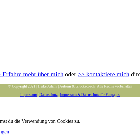
 Erfahre mehr über mich
oder
>> kontaktiere mich
dir
© Copyright 2021 | Heike Adami | Autorin & Glückscoach | Alle Rechte vorbehalten
Impressum
|
Datenschutz
|
Impressum & Datenschutz für Fanpages
immst du die Verwendung von Cookies zu.
ungen