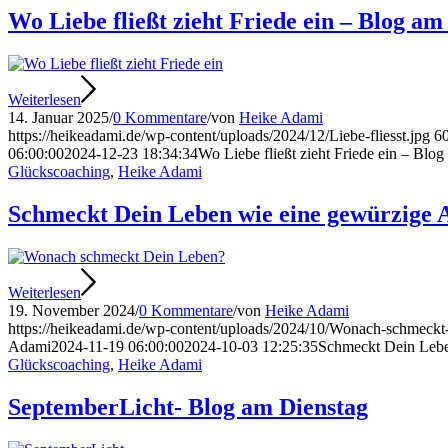
Wo Liebe fließt zieht Friede ein – Blog am
Weiterlesen
14. Januar 2025
/
0 Kommentare
/
von
Heike Adami
https://heikeadami.de/wp-content/uploads/2024/12/Liebe-fliesst.jpg
6
06:00:00
2024-12-23 18:34:34
Wo Liebe fließt zieht Friede ein – Blo
Glückscoaching
,
Heike Adami
Schmeckt Dein Leben wie eine gewürzige A
Weiterlesen
19. November 2024
/
0 Kommentare
/
von
Heike Adami
https://heikeadami.de/wp-content/uploads/2024/10/Wonach-schmeckt
Adami
2024-11-19 06:00:00
2024-10-03 12:25:35
Schmeckt Dein Lebe
Glückscoaching
,
Heike Adami
SeptemberLicht- Blog am Dienstag