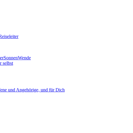
eiseleiter
mmerSonnenWende
 selbst
ne und Angehörige, und für Dich