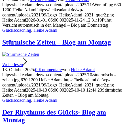
https://heikeadami.de/wp-content/uploads/2025/11/Worauf.jpg
630
1200
Heike Adami
https://heikeadami.de/wp-
content/uploads/2021/09/Logo_HeikeAdami_2021_quer2.png
Heike Adami
2026-01-01 06:00:00
2025-11-24 12:31:19
Führt
Verzicht automatisch in den Mangel – Blog am Donnerstag
Glückscoaching
,
Heike Adami
Stürmische Zeiten – Blog am Montag
Weiterlesen
13. Oktober 2025
/
0 Kommentare
/
von
Heike Adami
https://heikeadami.de/wp-content/uploads/2025/10/stuermische-
zeiten.jpg
630
1200
Heike Adami
https://heikeadami.de/wp-
content/uploads/2021/09/Logo_HeikeAdami_2021_quer2.png
Heike Adami
2025-10-13 06:00:00
2025-10-10 12:44:23
Stürmische
Zeiten – Blog am Montag
Glückscoaching
,
Heike Adami
Der Rhythmus des Glücks- Blog am
Montag