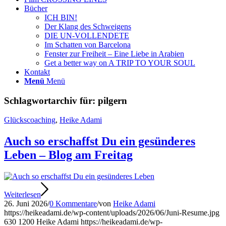
Bücher
ICH BIN!
Der Klang des Schweigens
DIE UN-VOLLENDETE
Im Schatten von Barcelona
Fenster zur Freiheit – Eine Liebe in Arabien
Get a better way on A TRIP TO YOUR SOUL
Kontakt
Menü
Menü
Schlagwortarchiv für:
pilgern
Glückscoaching
,
Heike Adami
Auch so erschaffst Du ein gesünderes
Leben – Blog am Freitag
Weiterlesen
26. Juni 2026
/
0 Kommentare
/
von
Heike Adami
https://heikeadami.de/wp-content/uploads/2026/06/Juni-Resume.jpg
630
1200
Heike Adami
https://heikeadami.de/wp-