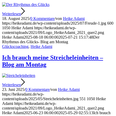
Weiterlesen
18. August 2025
/
0 Kommentare
/
von
Heike Adami
https://heikeadami.de/wp-content/uploads/2025/07/Freude-1.jpg
600
1050
Heike Adami
https://heikeadami.de/wp-
content/uploads/2021/09/Logo_HeikeAdami_2021_quer2.png
Heike Adami
2025-08-18 06:00:00
2025-07-21 15:17:48
Der
Rhythmus des Glücks- Blog am Montag
Glückscoaching
,
Heike Adami
Ich brauch meine Streicheleinheiten –
Blog am Montag
Weiterlesen
23. Juni 2025
/
0 Kommentare
/
von
Heike Adami
https://heikeadami.de/wp-
content/uploads/2025/05/Streicheleinheiten.jpg
551
1050
Heike
Adami
https://heikeadami.de/wp-
content/uploads/2021/09/Logo_HeikeAdami_2021_quer2.png
Heike Adami
2025-06-23 06:00:00
2025-05-29 02:55:13
Ich brauch