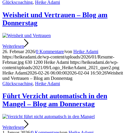
Glückscoaching
,
Heike Adami
Weisheit und Vertrauen – Blog am
Donnerstag
Weiterlesen
26. Februar 2026
/
0 Kommentare
/
von
Heike Adami
https://heikeadami.de/wp-content/uploads/2026/01/Resume-
Februar.jpg
630
1200
Heike Adami
https://heikeadami.de/wp-
content/uploads/2021/09/Logo_HeikeAdami_2021_quer2.png
Heike Adami
2026-02-26 06:00:00
2026-02-04 16:50:26
Weisheit
und Vertrauen – Blog am Donnerstag
Glückscoaching
,
Heike Adami
Führt Verzicht automatisch in den
Mangel – Blog am Donnerstag
Weiterlesen
1. Januar 2026
/
0 Kommentare
/
von
Heike Adami