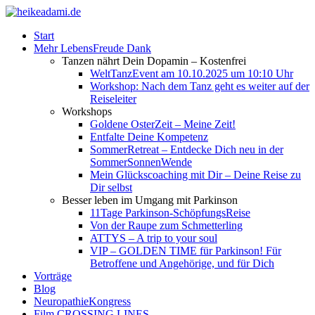
Start
Mehr LebensFreude Dank
Tanzen nährt Dein Dopamin – Kostenfrei
WeltTanzEvent am 10.10.2025 um 10:10 Uhr
Workshop: Nach dem Tanz geht es weiter auf der
Reiseleiter
Workshops
Goldene OsterZeit – Meine Zeit!
Entfalte Deine Kompetenz
SommerRetreat – Entdecke Dich neu in der
SommerSonnenWende
Mein Glückscoaching mit Dir – Deine Reise zu
Dir selbst
Besser leben im Umgang mit Parkinson
11Tage Parkinson-SchöpfungsReise
Von der Raupe zum Schmetterling
ATTYS – A trip to your soul
VIP – GOLDEN TIME für Parkinson! Für
Betroffene und Angehörige, und für Dich
Vorträge
Blog
NeuropathieKongress
Film CROSSING LINES