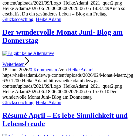
content/uploads/2021/09/Logo_HeikeAdami_2021_quer2.png
Heike Adami
2026-06-26 06:00:00
2026-06-05 14:37:49
Auch so
erschaffst Du ein gesünderes Leben – Blog am Freitag
Glückscoaching
,
Heike Adami
Der wundervolle Monat Juni- Blog am
Donnerstag
Weiterlesen
18. Juni 2026
/
0 Kommentare
/
von
Heike Adami
https://heikeadami.de/wp-content/uploads/2026/02/Monat-Maerz.jpg
630
1200
Heike Adami
https://heikeadami.de/wp-
content/uploads/2021/09/Logo_HeikeAdami_2021_quer2.png
Heike Adami
2026-06-18 06:00:00
2026-06-05 15:05:10
Der
wundervolle Monat Juni- Blog am Donnerstag
Glückscoaching
,
Heike Adami
Résumé April – Es lebe Sinnlichkeit und
Lebensfreude