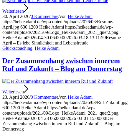
Weiterlesen
30. April 2026
/
0 Kommentare
/
von
Heike Adami
https://heikeadami.de/wp-content/uploads/2026/03/Resume-
April.jpg
630
1200
Heike Adami
https://heikeadami.de/wp-
content/uploads/2021/09/Logo_HeikeAdami_2021_quer2.png
Heike Adami
2026-04-30 06:00:00
2026-03-18 13:11:59
Résumé
April – Es lebe Sinnlichkeit und Lebensfreude
Glückscoaching
,
Heike Adami
Der Zusammenhang zwischen innerem
Ruf und Zukunft – Blog am Donnerstag
Weiterlesen
23. April 2026
/
0 Kommentare
/
von
Heike Adami
https://heikeadami.de/wp-content/uploads/2026/03/Ruf-Zukunft.jpg
630
1200
Heike Adami
https://heikeadami.de/wp-
content/uploads/2021/09/Logo_HeikeAdami_2021_quer2.png
Heike Adami
2026-04-23 06:00:00
2026-03-01 15:00:00
Der
Zusammenhang zwischen innerem Ruf und Zukunft – Blog am
Donnerstag