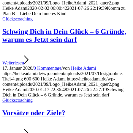
content/uploads/2021/09/Logo_HeikeAdami_2021_quer2.png
Heike Adami
2020-02-02 06:00:42
2021-07-26 22:19:39
Komm zu
Plan B – Liebe Dein Inneres Kind
Glückscoaching
Schwing Dich in Dein Glück – 6 Gründe,
warum es Jetzt sein darf
Weiterlesen
17. Januar 2020
/
0 Kommentare
/
von
Heike Adami
https://heikeadami.de/wp-content/uploads/2021/07/Design-ohne-
Titel-4.png
600
600
Heike Adami
https://heikeadami.de/wp-
content/uploads/2021/09/Logo_HeikeAdami_2021_quer2.png
Heike Adami
2020-01-17 22:36:48
2021-07-26 22:27:19
Schwing
Dich in Dein Glück – 6 Gründe, warum es Jetzt sein darf
Glückscoaching
Vorsätze oder Ziele?