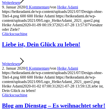
Weiterlesen
9. Januar 2020
/
0 Kommentare
/
von
Heike Adami
https://heikeadami.de/wp-content/uploads/2021/07/Design-ohne-
Titel-4.png
600
600
Heike Adami
https://heikeadami.de/wp-
content/uploads/2021/09/Logo_HeikeAdami_2021_quer2.png
Heike Adami
2020-01-09 00:19:37
2021-07-28 13:57:07
Vorsätze
oder Ziele?
Glückscoaching
Liebe ist, Dein Glück zu leben!
Weiterlesen
2. Januar 2020
/
0 Kommentare
/
von
Heike Adami
https://heikeadami.de/wp-content/uploads/2021/07/Design-ohne-
Titel-4.png
600
600
Heike Adami
https://heikeadami.de/wp-
content/uploads/2021/09/Logo_HeikeAdami_2021_quer2.png
Heike Adami
2020-01-02 07:00:31
2021-07-28 13:59:12
Liebe ist,
Dein Glück zu leben!
Glückscoaching
Blog am Dienstag – Es weihnachtet sehr!