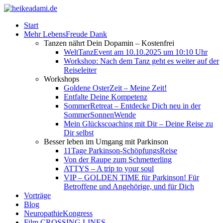
Start
Mehr LebensFreude Dank
Tanzen nährt Dein Dopamin – Kostenfrei
WeltTanzEvent am 10.10.2025 um 10:10 Uhr
Workshop: Nach dem Tanz geht es weiter auf der
Reiseleiter
Workshops
Goldene OsterZeit – Meine Zeit!
Entfalte Deine Kompetenz
SommerRetreat – Entdecke Dich neu in der
SommerSonnenWende
Mein Glückscoaching mit Dir – Deine Reise zu
Dir selbst
Besser leben im Umgang mit Parkinson
11Tage Parkinson-SchöpfungsReise
Von der Raupe zum Schmetterling
ATTYS – A trip to your soul
VIP – GOLDEN TIME für Parkinson! Für
Betroffene und Angehörige, und für Dich
Vorträge
Blog
NeuropathieKongress
Film CROSSING LINES