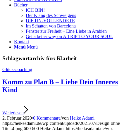
Bücher
ICH BIN!
Der Klang des Schweigens
DIE UN-VOLLENDETE
Im Schatten von Barcelona
Fenster zur Freiheit – Eine Liebe in Arabien
Get a better way on A TRIP TO YOUR SOUL
Kontakt
Menü
Menü
Schlagwortarchiv für:
Klarheit
Glückscoaching
Komm zu Plan B – Liebe Dein Inneres
Kind
Weiterlesen
2. Februar 2020
/
0 Kommentare
/
von
Heike Adami
https://heikeadami.de/wp-content/uploads/2021/07/Design-ohne-
Titel-4.png
600
600
Heike Adami
https://heikeadami.de/wp-