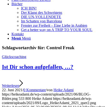
Bücher
ICH BIN!
Der Klang des Schweigens
DIE UN-VOLLENDETE
Im Schatten von Barcelona
Fenster zur Freiheit – Eine Liebe in Arabien
Get a better way on A TRIP TO YOUR SOUL
Kontakt
Menü
Menü
Schlagwortarchiv für:
Control Freak
Glückscoaching
Ist Dir schon aufgefallen, …?
Weiterlesen
22. Juni 2021
/
0 Kommentare
/
von
Heike Adami
https://heikeadami.de/wp-content/uploads/2021/06/BLOG-
Bilder.png
533
800
Heike Adami
https://heikeadami.de/wp-
content/uploads/2021/09/Logo_HeikeAdami_2021_quer2.png