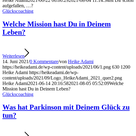
Heike Adami
2021-06-22 06:00:29
2021-08-04 11:14:34
Ist Dir schon
aufgefallen, …?
Glückscoaching
Welche Mission hast Du in Deinem
Leben?
Weiterlesen
14. Juni 2021
/
0 Kommentare
/
von
Heike Adami
https://heikeadami.de/wp-content/uploads/2021/06/1.png
630
1200
Heike Adami
https://heikeadami.de/wp-
content/uploads/2021/09/Logo_HeikeAdami_2021_quer2.png
Heike Adami
2021-06-14 20:16:58
2021-08-05 05:52:09
Welche
Mission hast Du in Deinem Leben?
Glückscoaching
Was hat Parkinson mit Deinem Glück zu
tun?