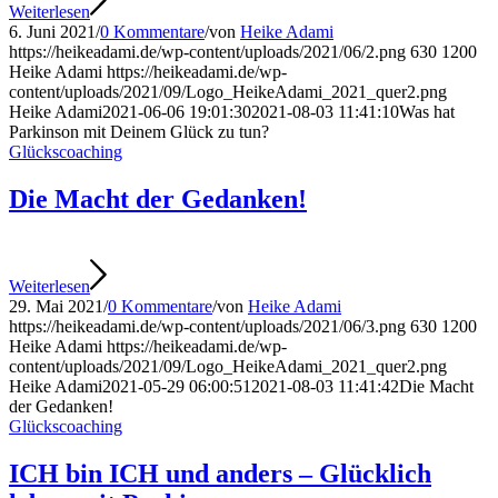
Weiterlesen
6. Juni 2021
/
0 Kommentare
/
von
Heike Adami
https://heikeadami.de/wp-content/uploads/2021/06/2.png
630
1200
Heike Adami
https://heikeadami.de/wp-
content/uploads/2021/09/Logo_HeikeAdami_2021_quer2.png
Heike Adami
2021-06-06 19:01:30
2021-08-03 11:41:10
Was hat
Parkinson mit Deinem Glück zu tun?
Glückscoaching
Die Macht der Gedanken!
Weiterlesen
29. Mai 2021
/
0 Kommentare
/
von
Heike Adami
https://heikeadami.de/wp-content/uploads/2021/06/3.png
630
1200
Heike Adami
https://heikeadami.de/wp-
content/uploads/2021/09/Logo_HeikeAdami_2021_quer2.png
Heike Adami
2021-05-29 06:00:51
2021-08-03 11:41:42
Die Macht
der Gedanken!
Glückscoaching
ICH bin ICH und anders – Glücklich