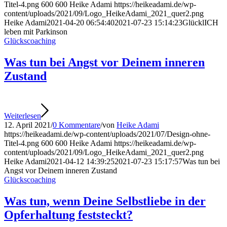
Titel-4.png
600
600
Heike Adami
https://heikeadami.de/wp-
content/uploads/2021/09/Logo_HeikeAdami_2021_quer2.png
Heike Adami
2021-04-20 06:54:40
2021-07-23 15:14:23
GlücklICH
leben mit Parkinson
Glückscoaching
Was tun bei Angst vor Deinem inneren
Zustand
Weiterlesen
12. April 2021
/
0 Kommentare
/
von
Heike Adami
https://heikeadami.de/wp-content/uploads/2021/07/Design-ohne-
Titel-4.png
600
600
Heike Adami
https://heikeadami.de/wp-
content/uploads/2021/09/Logo_HeikeAdami_2021_quer2.png
Heike Adami
2021-04-12 14:39:25
2021-07-23 15:17:57
Was tun bei
Angst vor Deinem inneren Zustand
Glückscoaching
Was tun, wenn Deine Selbstliebe in der
Opferhaltung feststeckt?