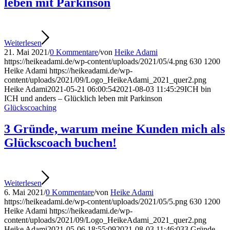
leben mit Parkinson
Weiterlesen
21. Mai 2021
/
0 Kommentare
/
von
Heike Adami
https://heikeadami.de/wp-content/uploads/2021/05/4.png
630
1200
Heike Adami
https://heikeadami.de/wp-
content/uploads/2021/09/Logo_HeikeAdami_2021_quer2.png
Heike Adami
2021-05-21 06:00:54
2021-08-03 11:45:29
ICH bin
ICH und anders – Glücklich leben mit Parkinson
Glückscoaching
3 Gründe, warum meine Kunden mich als
Glückscoach buchen!
Weiterlesen
6. Mai 2021
/
0 Kommentare
/
von
Heike Adami
https://heikeadami.de/wp-content/uploads/2021/05/5.png
630
1200
Heike Adami
https://heikeadami.de/wp-
content/uploads/2021/09/Logo_HeikeAdami_2021_quer2.png
Heike Adami
2021-05-06 18:55:09
2021-08-03 11:46:03
3 Gründe,