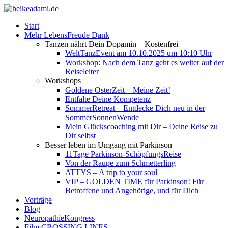
Start
Mehr LebensFreude Dank
Tanzen nährt Dein Dopamin – Kostenfrei
WeltTanzEvent am 10.10.2025 um 10:10 Uhr
Workshop: Nach dem Tanz geht es weiter auf der
Reiseleiter
Workshops
Goldene OsterZeit – Meine Zeit!
Entfalte Deine Kompetenz
SommerRetreat – Entdecke Dich neu in der
SommerSonnenWende
Mein Glückscoaching mit Dir – Deine Reise zu
Dir selbst
Besser leben im Umgang mit Parkinson
11Tage Parkinson-SchöpfungsReise
Von der Raupe zum Schmetterling
ATTYS – A trip to your soul
VIP – GOLDEN TIME für Parkinson! Für
Betroffene und Angehörige, und für Dich
Vorträge
Blog
NeuropathieKongress
Film CROSSING LINES