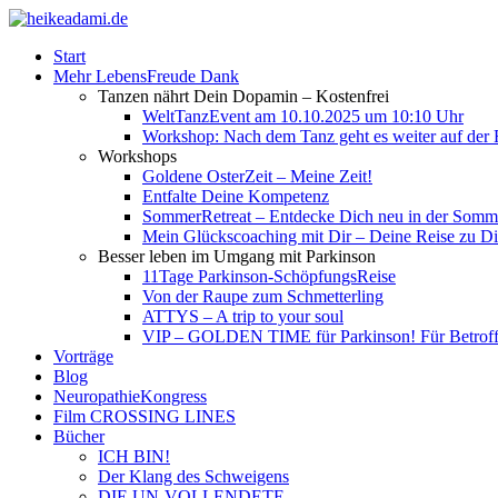
Start
Mehr LebensFreude Dank
Tanzen nährt Dein Dopamin – Kostenfrei
WeltTanzEvent am 10.10.2025 um 10:10 Uhr
Workshop: Nach dem Tanz geht es weiter auf der R
Workshops
Goldene OsterZeit – Meine Zeit!
Entfalte Deine Kompetenz
SommerRetreat – Entdecke Dich neu in der So
Mein Glückscoaching mit Dir – Deine Reise zu Dir
Besser leben im Umgang mit Parkinson
11Tage Parkinson-SchöpfungsReise
Von der Raupe zum Schmetterling
ATTYS – A trip to your soul
VIP – GOLDEN TIME für Parkinson! Für Betroffe
Vorträge
Blog
NeuropathieKongress
Film CROSSING LINES
Bücher
ICH BIN!
Der Klang des Schweigens
DIE UN-VOLLENDETE