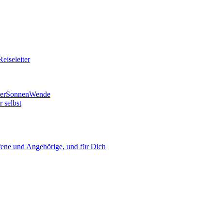
eiseleiter
mmerSonnenWende
 selbst
ne und Angehörige, und für Dich