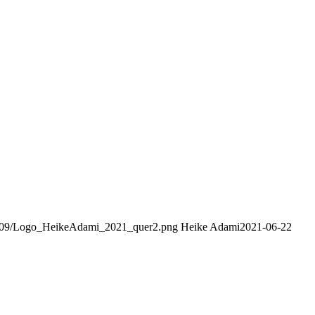
21/09/Logo_HeikeAdami_2021_quer2.png
Heike Adami
2021-06-22