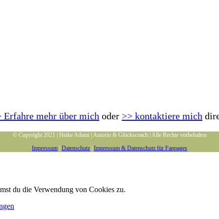
 Erfahre mehr über mich
oder
>> kontaktiere mich
dir
© Copyright 2021 | Heike Adami | Autorin & Glückscoach | Alle Rechte vorbehalten
Impressum
|
Datenschutz
|
Impressum & Datenschutz für Fanpages
immst du die Verwendung von Cookies zu.
ungen