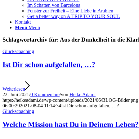
Im Schatten von Barcelona
Fenster zur Freiheit – Eine Liebe in Arabien
Get a better way on A TRIP TO YOUR SOUL
Kontakt
Menü
Menü
Schlagwortarchiv für:
Aus der Dunkelheit in die Klar
Glückscoaching
Ist Dir schon aufgefallen, …?
Weiterlesen
22. Juni 2021
/
0 Kommentare
/
von
Heike Adami
https://heikeadami.de/wp-content/uploads/2021/06/BLOG-Bilder.png
06:00:29
2021-08-04 11:14:34
Ist Dir schon aufgefallen, …?
Glückscoaching
Welche Mission hast Du in Deinem Leben?