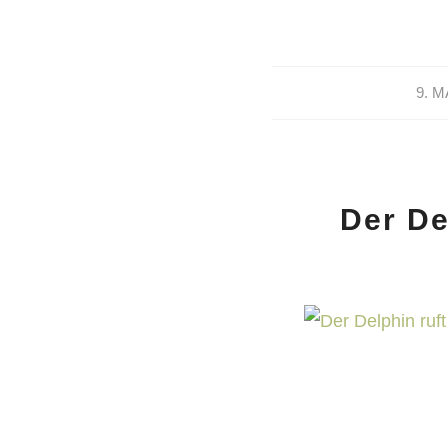
/
9. M
Der De