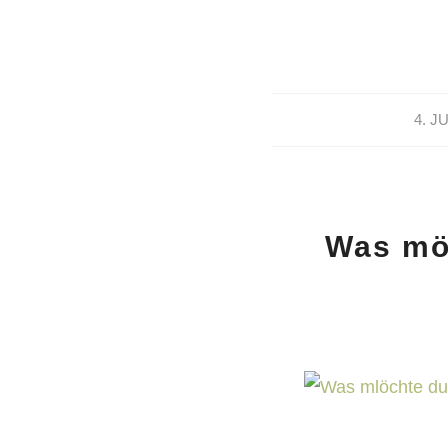
/
4. J
Was möc