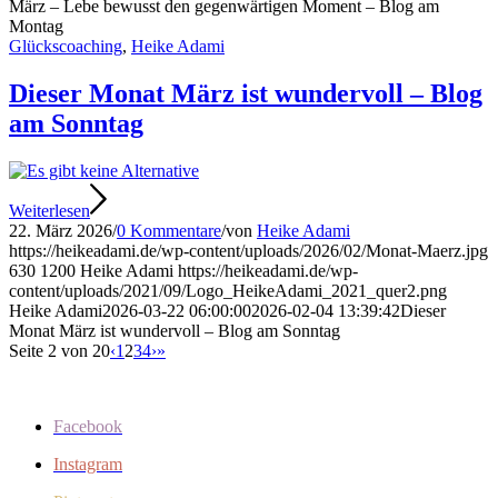
März – Lebe bewusst den gegenwärtigen Moment – Blog am
Montag
Glückscoaching
,
Heike Adami
Dieser Monat März ist wundervoll – Blog
am Sonntag
Weiterlesen
22. März 2026
/
0 Kommentare
/
von
Heike Adami
https://heikeadami.de/wp-content/uploads/2026/02/Monat-Maerz.jpg
630
1200
Heike Adami
https://heikeadami.de/wp-
content/uploads/2021/09/Logo_HeikeAdami_2021_quer2.png
Heike Adami
2026-03-22 06:00:00
2026-02-04 13:39:42
Dieser
Monat März ist wundervoll – Blog am Sonntag
Seite 2 von 20
‹
1
2
3
4
›
»
Facebook
Instagram