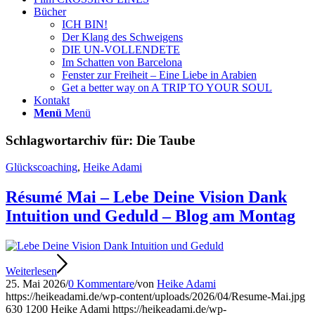
Bücher
ICH BIN!
Der Klang des Schweigens
DIE UN-VOLLENDETE
Im Schatten von Barcelona
Fenster zur Freiheit – Eine Liebe in Arabien
Get a better way on A TRIP TO YOUR SOUL
Kontakt
Menü
Menü
Schlagwortarchiv für:
Die Taube
Glückscoaching
,
Heike Adami
Résumé Mai – Lebe Deine Vision Dank
Intuition und Geduld – Blog am Montag
Weiterlesen
25. Mai 2026
/
0 Kommentare
/
von
Heike Adami
https://heikeadami.de/wp-content/uploads/2026/04/Resume-Mai.jpg
630
1200
Heike Adami
https://heikeadami.de/wp-