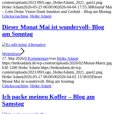
content/uploads/2021/09/Logo_HeikeAdami_2021_quer2.png
Heike Adami
2026-05-25 06:00:00
2026-04-04 17:55:38
Résumé Mai
– Lebe Deine Vision Dank Intuition und Geduld – Blog am Montag
Glückscoaching
,
Heike Adami
Dieser Monat Mai ist wundervoll- Blog
am Sonntag
Weiterlesen
17. Mai 2026
/
0 Kommentare
/
von
Heike Adami
https://heikeadami.de/wp-content/uploads/2026/02/Monat-Maerz.jpg
630
1200
Heike Adami
https://heikeadami.de/wp-
content/uploads/2021/09/Logo_HeikeAdami_2021_quer2.png
Heike Adami
2026-05-17 06:00:00
2026-04-02 13:58:05
Dieser
Monat Mai ist wundervoll- Blog am Sonntag
Glückscoaching
,
Heike Adami
Ich packe meinen Koffer – Blog am
Samstag