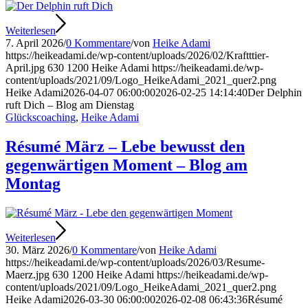
Weiterlesen
7. April 2026
/
0 Kommentare
/
von
Heike Adami
https://heikeadami.de/wp-content/uploads/2026/02/Kraftttier-
April.jpg
630
1200
Heike Adami
https://heikeadami.de/wp-
content/uploads/2021/09/Logo_HeikeAdami_2021_quer2.png
Heike Adami
2026-04-07 06:00:00
2026-02-25 14:14:40
Der Delphin
ruft Dich – Blog am Dienstag
Glückscoaching
,
Heike Adami
Résumé März – Lebe bewusst den
gegenwärtigen Moment – Blog am
Montag
Weiterlesen
30. März 2026
/
0 Kommentare
/
von
Heike Adami
https://heikeadami.de/wp-content/uploads/2026/03/Resume-
Maerz.jpg
630
1200
Heike Adami
https://heikeadami.de/wp-
content/uploads/2021/09/Logo_HeikeAdami_2021_quer2.png
Heike Adami
2026-03-30 06:00:00
2026-02-08 06:43:36
Résumé