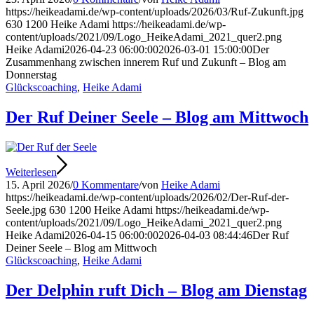
https://heikeadami.de/wp-content/uploads/2026/03/Ruf-Zukunft.jpg
630
1200
Heike Adami
https://heikeadami.de/wp-
content/uploads/2021/09/Logo_HeikeAdami_2021_quer2.png
Heike Adami
2026-04-23 06:00:00
2026-03-01 15:00:00
Der
Zusammenhang zwischen innerem Ruf und Zukunft – Blog am
Donnerstag
Glückscoaching
,
Heike Adami
Der Ruf Deiner Seele – Blog am Mittwoch
Weiterlesen
15. April 2026
/
0 Kommentare
/
von
Heike Adami
https://heikeadami.de/wp-content/uploads/2026/02/Der-Ruf-der-
Seele.jpg
630
1200
Heike Adami
https://heikeadami.de/wp-
content/uploads/2021/09/Logo_HeikeAdami_2021_quer2.png
Heike Adami
2026-04-15 06:00:00
2026-04-03 08:44:46
Der Ruf
Deiner Seele – Blog am Mittwoch
Glückscoaching
,
Heike Adami
Der Delphin ruft Dich – Blog am Dienstag