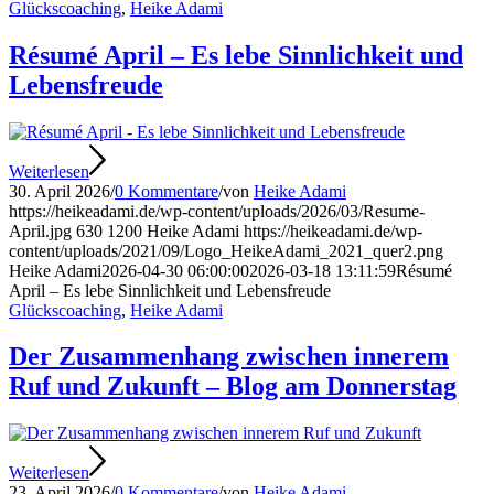
Glückscoaching
,
Heike Adami
Résumé April – Es lebe Sinnlichkeit und
Lebensfreude
Weiterlesen
30. April 2026
/
0 Kommentare
/
von
Heike Adami
https://heikeadami.de/wp-content/uploads/2026/03/Resume-
April.jpg
630
1200
Heike Adami
https://heikeadami.de/wp-
content/uploads/2021/09/Logo_HeikeAdami_2021_quer2.png
Heike Adami
2026-04-30 06:00:00
2026-03-18 13:11:59
Résumé
April – Es lebe Sinnlichkeit und Lebensfreude
Glückscoaching
,
Heike Adami
Der Zusammenhang zwischen innerem
Ruf und Zukunft – Blog am Donnerstag
Weiterlesen
23. April 2026
/
0 Kommentare
/
von
Heike Adami