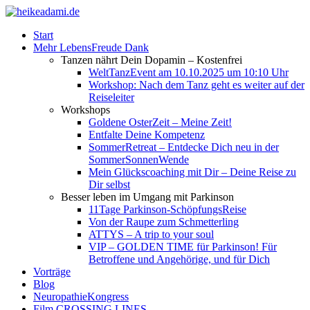
Start
Mehr LebensFreude Dank
Tanzen nährt Dein Dopamin – Kostenfrei
WeltTanzEvent am 10.10.2025 um 10:10 Uhr
Workshop: Nach dem Tanz geht es weiter auf der
Reiseleiter
Workshops
Goldene OsterZeit – Meine Zeit!
Entfalte Deine Kompetenz
SommerRetreat – Entdecke Dich neu in der
SommerSonnenWende
Mein Glückscoaching mit Dir – Deine Reise zu
Dir selbst
Besser leben im Umgang mit Parkinson
11Tage Parkinson-SchöpfungsReise
Von der Raupe zum Schmetterling
ATTYS – A trip to your soul
VIP – GOLDEN TIME für Parkinson! Für
Betroffene und Angehörige, und für Dich
Vorträge
Blog
NeuropathieKongress
Film CROSSING LINES