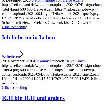
6. Dezember 2020
/
0 Kommentare
/
von
Heike Adami
https://heikeadami.de/wp-content/uploads/2021/07/Design-ohne-
Titel-4.png
600
600
Heike Adami
https://heikeadami.de/wp-
content/uploads/2021/09/Logo_HeikeAdami_2021_quer2.png
Heike Adami
2020-12-06 06:00:01
2021-07-26 20:10:21
2020 –
Schenke mit Herz – Welches Geschenk bist Du Dir wert?
Glückscoaching
Ich liebe mein Leben
Weiterlesen
28. November 2020
/
0 Kommentare
/
von
Heike Adami
https://heikeadami.de/wp-content/uploads/2021/07/Design-ohne-
Titel-4.png
600
600
Heike Adami
https://heikeadami.de/wp-
content/uploads/2021/09/Logo_HeikeAdami_2021_quer2.png
Heike Adami
2020-11-28 15:52:19
2021-07-26 20:13:42
Ich liebe
mein Leben
Glückscoaching
ICH bin ICH und anders