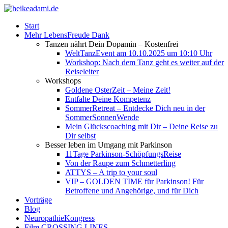
Start
Mehr LebensFreude Dank
Tanzen nährt Dein Dopamin – Kostenfrei
WeltTanzEvent am 10.10.2025 um 10:10 Uhr
Workshop: Nach dem Tanz geht es weiter auf der
Reiseleiter
Workshops
Goldene OsterZeit – Meine Zeit!
Entfalte Deine Kompetenz
SommerRetreat – Entdecke Dich neu in der
SommerSonnenWende
Mein Glückscoaching mit Dir – Deine Reise zu
Dir selbst
Besser leben im Umgang mit Parkinson
11Tage Parkinson-SchöpfungsReise
Von der Raupe zum Schmetterling
ATTYS – A trip to your soul
VIP – GOLDEN TIME für Parkinson! Für
Betroffene und Angehörige, und für Dich
Vorträge
Blog
NeuropathieKongress
Film CROSSING LINES