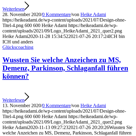
Weiterlesen
28. November 2020
/
0 Kommentare
/
von
Heike Adami
https://heikeadami.de/wp-content/uploads/2021/07/Design-ohne-
Titel-4.png
600
600
Heike Adami
https://heikeadami.de/wp-
content/uploads/2021/09/Logo_HeikeAdami_2021_quer2.png
Heike Adami
2020-11-28 15:34:52
2021-07-26 20:17:24
ICH bin
ICH und anders
Glückscoaching
Wussten Sie welche Anzeichen zu MS,
Demenz, Parkinson, Schlaganfall führen
können?
Weiterlesen
13. November 2020
/
0 Kommentare
/
von
Heike Adami
https://heikeadami.de/wp-content/uploads/2021/07/Design-ohne-
Titel-4.png
600
600
Heike Adami
https://heikeadami.de/wp-
content/uploads/2021/09/Logo_HeikeAdami_2021_quer2.png
Heike Adami
2020-11-13 09:27:23
2021-07-26 20:20:26
Wussten Sie
welche Anzeichen zu MS, Demenz, Parkinson, Schlaganfall führen