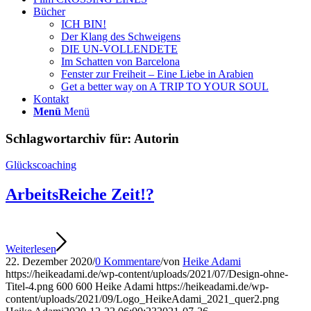
Bücher
ICH BIN!
Der Klang des Schweigens
DIE UN-VOLLENDETE
Im Schatten von Barcelona
Fenster zur Freiheit – Eine Liebe in Arabien
Get a better way on A TRIP TO YOUR SOUL
Kontakt
Menü
Menü
Schlagwortarchiv für:
Autorin
Glückscoaching
ArbeitsReiche Zeit!?
Weiterlesen
22. Dezember 2020
/
0 Kommentare
/
von
Heike Adami
https://heikeadami.de/wp-content/uploads/2021/07/Design-ohne-
Titel-4.png
600
600
Heike Adami
https://heikeadami.de/wp-
content/uploads/2021/09/Logo_HeikeAdami_2021_quer2.png