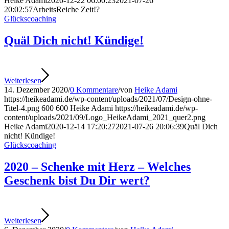
Heike Adami
2020-12-22 06:00:23
2021-07-26
20:02:57
ArbeitsReiche Zeit!?
Glückscoaching
Quäl Dich nicht! Kündige!
Weiterlesen
14. Dezember 2020
/
0 Kommentare
/
von
Heike Adami
https://heikeadami.de/wp-content/uploads/2021/07/Design-ohne-
Titel-4.png
600
600
Heike Adami
https://heikeadami.de/wp-
content/uploads/2021/09/Logo_HeikeAdami_2021_quer2.png
Heike Adami
2020-12-14 17:20:27
2021-07-26 20:06:39
Quäl Dich
nicht! Kündige!
Glückscoaching
2020 – Schenke mit Herz – Welches
Geschenk bist Du Dir wert?
Weiterlesen