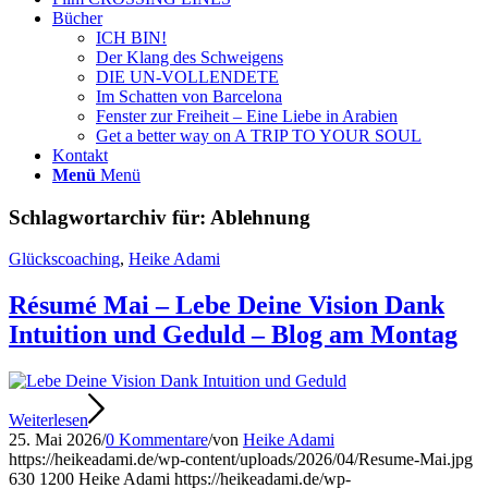
Bücher
ICH BIN!
Der Klang des Schweigens
DIE UN-VOLLENDETE
Im Schatten von Barcelona
Fenster zur Freiheit – Eine Liebe in Arabien
Get a better way on A TRIP TO YOUR SOUL
Kontakt
Menü
Menü
Schlagwortarchiv für:
Ablehnung
Glückscoaching
,
Heike Adami
Résumé Mai – Lebe Deine Vision Dank
Intuition und Geduld – Blog am Montag
Weiterlesen
25. Mai 2026
/
0 Kommentare
/
von
Heike Adami
https://heikeadami.de/wp-content/uploads/2026/04/Resume-Mai.jpg
630
1200
Heike Adami
https://heikeadami.de/wp-