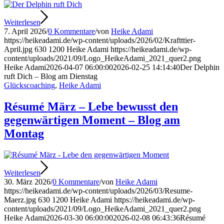
Weiterlesen
7. April 2026
/
0 Kommentare
/
von
Heike Adami
https://heikeadami.de/wp-content/uploads/2026/02/Kraftttier-
April.jpg
630
1200
Heike Adami
https://heikeadami.de/wp-
content/uploads/2021/09/Logo_HeikeAdami_2021_quer2.png
Heike Adami
2026-04-07 06:00:00
2026-02-25 14:14:40
Der Delphin
ruft Dich – Blog am Dienstag
Glückscoaching
,
Heike Adami
Résumé März – Lebe bewusst den
gegenwärtigen Moment – Blog am
Montag
Weiterlesen
30. März 2026
/
0 Kommentare
/
von
Heike Adami
https://heikeadami.de/wp-content/uploads/2026/03/Resume-
Maerz.jpg
630
1200
Heike Adami
https://heikeadami.de/wp-
content/uploads/2021/09/Logo_HeikeAdami_2021_quer2.png
Heike Adami
2026-03-30 06:00:00
2026-02-08 06:43:36
Résumé