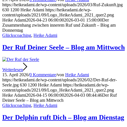
https://heikeadami.de/wp-content/uploads/2026/03/Ruf-Zukunft.jpg
630
1200
Heike Adami
https://heikeadami.de/wp-
content/uploads/2021/09/Logo_HeikeAdami_2021_quer2.png
Heike Adami
2026-04-23 06:00:00
2026-03-01 15:00:00
Der
Zusammenhang zwischen innerem Ruf und Zukunft – Blog am
Donnerstag
Glückscoaching
,
Heike Adami
Der Ruf Deiner Seele – Blog am Mittwoch
Weiterlesen
15. April 2026
/
0 Kommentare
/
von
Heike Adami
https://heikeadami.de/wp-content/uploads/2026/02/Der-Ruf-der-
Seele.jpg
630
1200
Heike Adami
https://heikeadami.de/wp-
content/uploads/2021/09/Logo_HeikeAdami_2021_quer2.png
Heike Adami
2026-04-15 06:00:00
2026-04-03 08:44:46
Der Ruf
Deiner Seele – Blog am Mittwoch
Glückscoaching
,
Heike Adami
Der Delphin ruft Dich – Blog am Dienstag