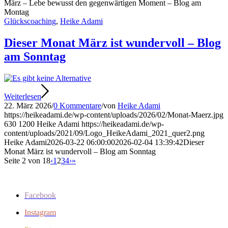
März – Lebe bewusst den gegenwärtigen Moment – Blog am
Montag
Glückscoaching
,
Heike Adami
Dieser Monat März ist wundervoll – Blog
am Sonntag
Weiterlesen
22. März 2026
/
0 Kommentare
/
von
Heike Adami
https://heikeadami.de/wp-content/uploads/2026/02/Monat-Maerz.jpg
630
1200
Heike Adami
https://heikeadami.de/wp-
content/uploads/2021/09/Logo_HeikeAdami_2021_quer2.png
Heike Adami
2026-03-22 06:00:00
2026-02-04 13:39:42
Dieser
Monat März ist wundervoll – Blog am Sonntag
Seite 2 von 18
‹
1
2
3
4
›
»
Facebook
Instagram