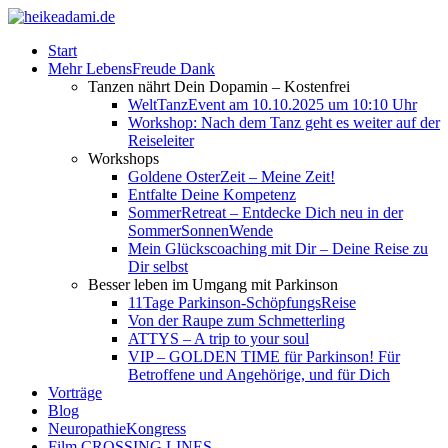
Start
Mehr LebensFreude Dank
Tanzen nährt Dein Dopamin – Kostenfrei
WeltTanzEvent am 10.10.2025 um 10:10 Uhr
Workshop: Nach dem Tanz geht es weiter auf der
Reiseleiter
Workshops
Goldene OsterZeit – Meine Zeit!
Entfalte Deine Kompetenz
SommerRetreat – Entdecke Dich neu in der
SommerSonnenWende
Mein Glückscoaching mit Dir – Deine Reise zu
Dir selbst
Besser leben im Umgang mit Parkinson
11Tage Parkinson-SchöpfungsReise
Von der Raupe zum Schmetterling
ATTYS – A trip to your soul
VIP – GOLDEN TIME für Parkinson! Für
Betroffene und Angehörige, und für Dich
Vorträge
Blog
NeuropathieKongress
Film CROSSING LINES