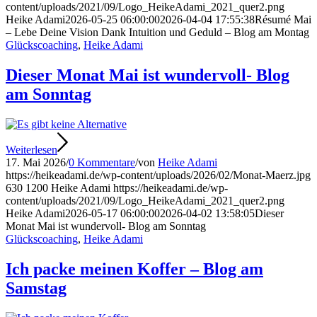
content/uploads/2021/09/Logo_HeikeAdami_2021_quer2.png
Heike Adami
2026-05-25 06:00:00
2026-04-04 17:55:38
Résumé Mai
– Lebe Deine Vision Dank Intuition und Geduld – Blog am Montag
Glückscoaching
,
Heike Adami
Dieser Monat Mai ist wundervoll- Blog
am Sonntag
Weiterlesen
17. Mai 2026
/
0 Kommentare
/
von
Heike Adami
https://heikeadami.de/wp-content/uploads/2026/02/Monat-Maerz.jpg
630
1200
Heike Adami
https://heikeadami.de/wp-
content/uploads/2021/09/Logo_HeikeAdami_2021_quer2.png
Heike Adami
2026-05-17 06:00:00
2026-04-02 13:58:05
Dieser
Monat Mai ist wundervoll- Blog am Sonntag
Glückscoaching
,
Heike Adami
Ich packe meinen Koffer – Blog am
Samstag