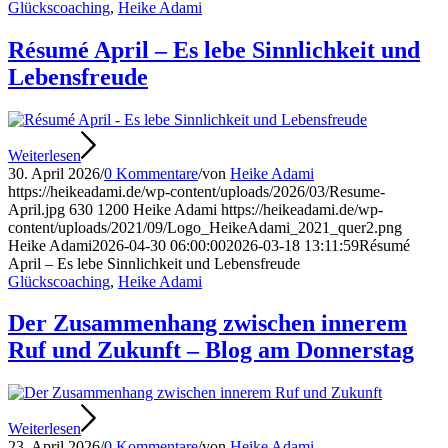
Glückscoaching
,
Heike Adami
Résumé April – Es lebe Sinnlichkeit und
Lebensfreude
Weiterlesen
30. April 2026
/
0 Kommentare
/
von
Heike Adami
https://heikeadami.de/wp-content/uploads/2026/03/Resume-
April.jpg
630
1200
Heike Adami
https://heikeadami.de/wp-
content/uploads/2021/09/Logo_HeikeAdami_2021_quer2.png
Heike Adami
2026-04-30 06:00:00
2026-03-18 13:11:59
Résumé
April – Es lebe Sinnlichkeit und Lebensfreude
Glückscoaching
,
Heike Adami
Der Zusammenhang zwischen innerem
Ruf und Zukunft – Blog am Donnerstag
Weiterlesen
23. April 2026
/
0 Kommentare
/
von
Heike Adami